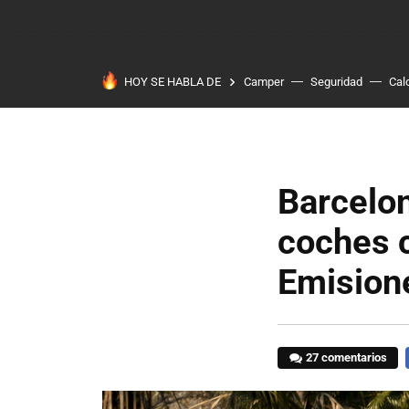
HOY SE HABLA DE
Camper
Seguridad
Cal
Barcelon
coches c
Emision
27 comentarios