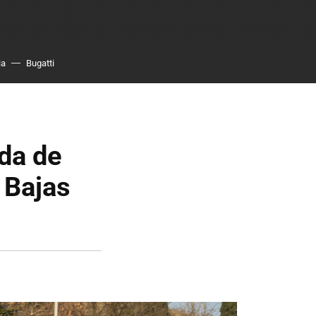
ia
Bugatti
ada de
 Bajas