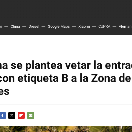
or
China
Diésel
Google Maps
Xiaomi
CUPRA
Aleman
a se plantea vetar la entr
on etiqueta B a la Zona de
es
FACEBOOK
TWITTER
FLIPBOARD
E-
MAIL