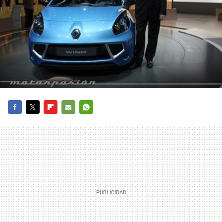
FACEBOOK
TWITTER
FLIPBOARD
E-
WHATSAPP
MAIL