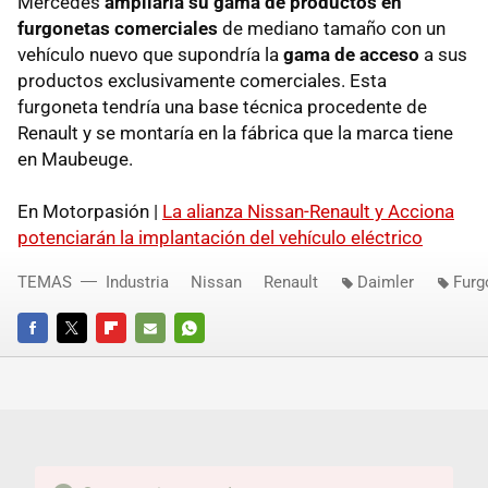
Mercedes
ampliaría su gama de productos en
furgonetas comerciales
de mediano tamaño con un
vehículo nuevo que supondría la
gama de acceso
a sus
productos exclusivamente comerciales. Esta
furgoneta tendría una base técnica procedente de
Renault y se montaría en la fábrica que la marca tiene
en Maubeuge.
En Motorpasión |
La alianza Nissan-Renault y Acciona
potenciarán la implantación del vehículo eléctrico
TEMAS
Industria
Nissan
Renault
Daimler
Furg
FACEBOOK
TWITTER
FLIPBOARD
E-
WHATSAPP
MAIL