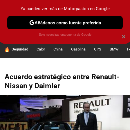
Ya puedes ver más de Motorpasion en Google
PRUEBAS
COCHES ELÉCTRICOS
OBSERVATORIO
F1
Añádenos como fuente preferida
Solo necesitas una cuenta de Google
×
HOY SE HABLA DE
Seguridad
Calor
China
Gasolina
GPS
BMW
F
Acuerdo estratégico entre Renault-
Nissan y Daimler