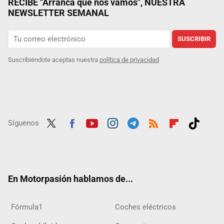
RECIBE "Arranca que nos vamos", NUESTRA
NEWSLETTER SEMANAL
SUSCRIBIR
Suscribiéndote aceptas nuestra
política de privacidad
Síguenos
Twit
Fac
Yout
Inst
Tele
RSS
Flip
Tikt
ter
ebo
ube
agra
gra
boar
ok
ok
m
m
d
En Motorpasión hablamos de...
Fórmula1
Coches eléctricos