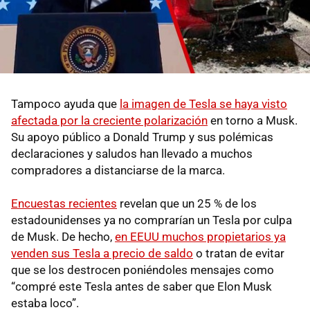
Tampoco ayuda que
la imagen de Tesla se haya visto
afectada por la creciente polarización
en torno a Musk.
Su apoyo público a Donald Trump y sus polémicas
declaraciones y saludos han llevado a muchos
compradores a distanciarse de la marca.
Encuestas recientes
revelan que un 25 % de los
estadounidenses ya no comprarían un Tesla por culpa
de Musk. De hecho,
en EEUU muchos propietarios ya
venden sus Tesla a precio de saldo
o tratan de evitar
que se los destrocen poniéndoles mensajes como
“compré este Tesla antes de saber que Elon Musk
estaba loco”.