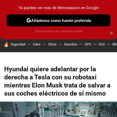
Ya puedes ver más de Motorpasion en Google
PRUEBAS
COCHES ELÉCTRICOS
OBSERVATORIO
F1
Añádenos como fuente preferida
Solo necesitas una cuenta de Google
×
HOY SE HABLA DE
Seguridad
Calor
China
Gasolina
GPS
SUV
B
Hyundai quiere adelantar por la
derecha a Tesla con su robotaxi
mientras Elon Musk trata de salvar a
sus coches eléctricos de sí mismo