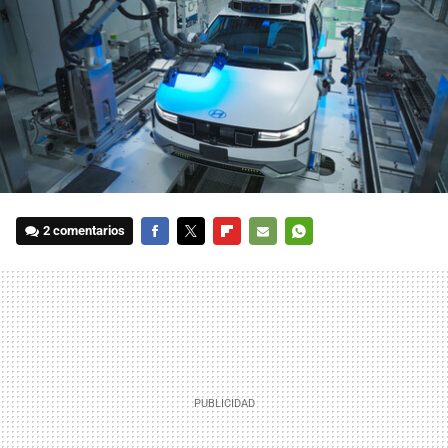
2 comentarios
FACEBOOK
TWITTER
FLIPBOARD
E-
WHATSAPP
MAIL