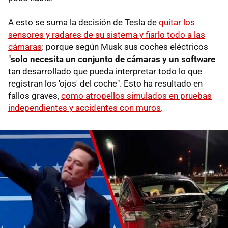
A esto se suma la decisión de Tesla de
quitar los
sensores y radares de su sistema y fiarlo todo a las
cámaras
: porque según Musk sus coches eléctricos
"
solo necesita un conjunto de cámaras y un software
tan desarrollado que pueda interpretar todo lo que
registran los 'ojos' del coche". Esto ha resultado en
fallos graves,
como atropellos simulados en pruebas
independientes y accidentes con muros
.