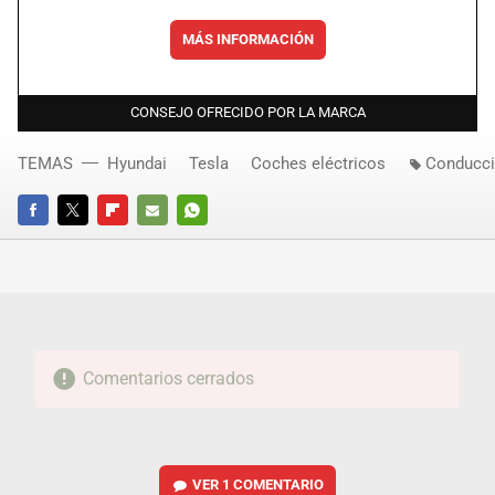
MÁS INFORMACIÓN
CONSEJO OFRECIDO POR LA MARCA
TEMAS
Hyundai
Tesla
Coches eléctricos
Conducc
FACEBOOK
TWITTER
FLIPBOARD
E-
WHATSAPP
MAIL
Comentarios cerrados
VER
1 COMENTARIO