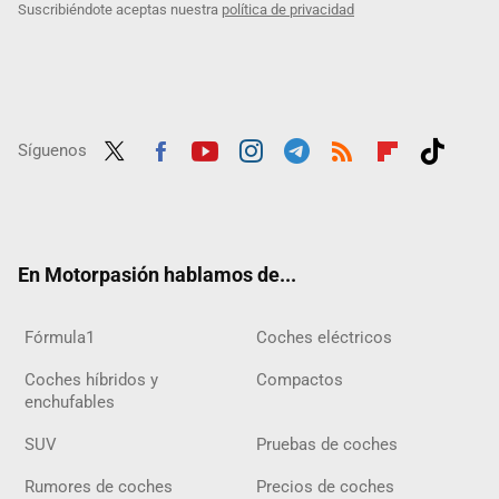
Suscribiéndote aceptas nuestra
política de privacidad
Síguenos
Twit
Fac
Yout
Inst
Tele
RSS
Flip
Tikt
ter
ebo
ube
agra
gra
boar
ok
ok
m
m
d
En Motorpasión hablamos de...
Fórmula1
Coches eléctricos
Coches híbridos y
Compactos
enchufables
SUV
Pruebas de coches
Rumores de coches
Precios de coches