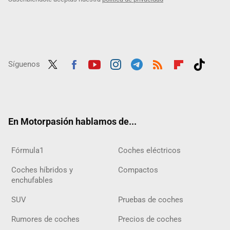
Síguenos
Twit
Fac
Yout
Inst
Tele
RSS
Flip
Tikt
ter
ebo
ube
agra
gra
boar
ok
ok
m
m
d
En Motorpasión hablamos de...
Fórmula1
Coches eléctricos
Coches híbridos y
Compactos
enchufables
SUV
Pruebas de coches
Rumores de coches
Precios de coches