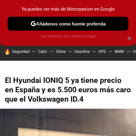
Ya puedes ver más de Motorpasion en Google
PRUEBAS
COCHES ELÉCTRICOS
OBSERVATORIO
F1
Añádenos como fuente preferida
Solo necesitas una cuenta de Google
×
HOY SE HABLA DE
Seguridad
Calor
China
Gasolina
GPS
BMW
F
El Hyundai IONIQ 5 ya tiene precio
en España y es 5.500 euros más caro
que el Volkswagen ID.4