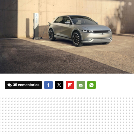
35 comentarios
FACEBOOK
TWITTER
FLIPBOARD
E-
WHATSAPP
MAIL