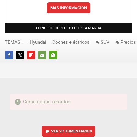
MÁS INFORMACIÓN
CONSEJO OFRECIDO POR LA MARCA
TEMAS
Hyundai
Coches eléctricos
SUV
Precios
FACEBOOK
TWITTER
FLIPBOARD
E-
WHATSAPP
MAIL
Comentarios cerrados
VER
29 COMENTARIOS