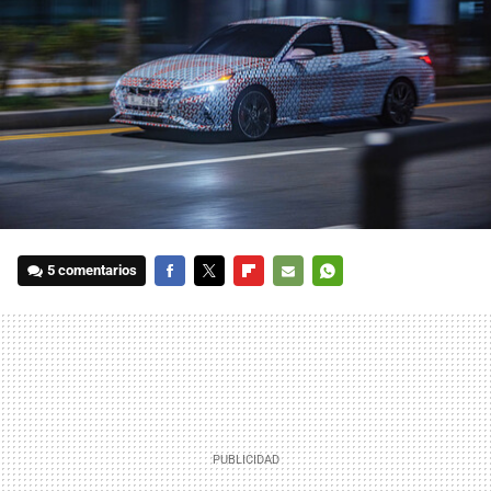
5 comentarios
FACEBOOK
TWITTER
FLIPBOARD
E-
WHATSAPP
MAIL