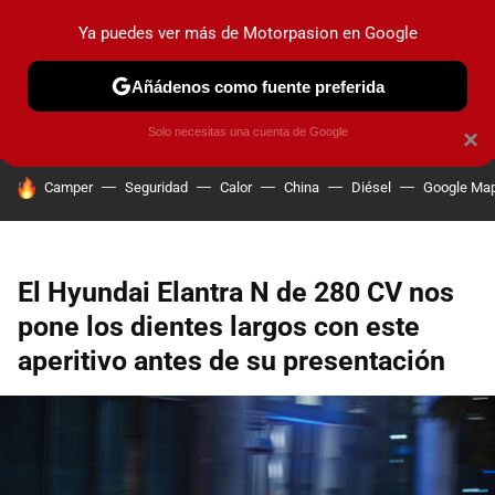
Ya puedes ver más de Motorpasion en Google
PRUEBAS
COCHES ELÉCTRICOS
OBSERVATORIO
F1
Añádenos como fuente preferida
Solo necesitas una cuenta de Google
×
HOY SE HABLA DE
Camper
Seguridad
Calor
China
Diésel
Google Ma
El Hyundai Elantra N de 280 CV nos
pone los dientes largos con este
aperitivo antes de su presentación