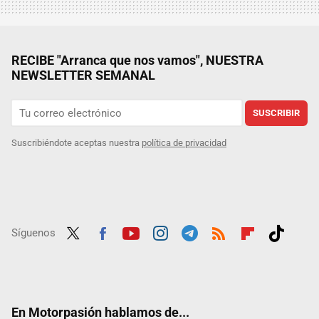
RECIBE "Arranca que nos vamos", NUESTRA
NEWSLETTER SEMANAL
SUSCRIBIR
Suscribiéndote aceptas nuestra
política de privacidad
Síguenos
Twit
Fac
Yout
Inst
Tele
RSS
Flip
Tikt
ter
ebo
ube
agra
gra
boar
ok
ok
m
m
d
En Motorpasión hablamos de...