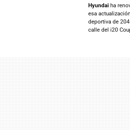
Hyundai
ha reno
esa actualizació
deportiva de 204 C
calle del i20 C