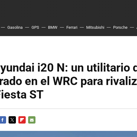
Gasolina
GPS
BMW
Ferrari
Mitsubishi
Porsche
undai i20 N: un utilitario
rado en el WRC para rivali
Fiesta ST
FACEBOOK
TWITTER
FLIPBOARD
E-
MAIL