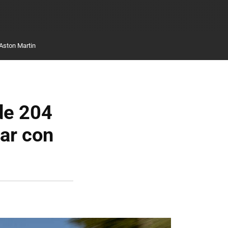
Aston Martin
 de 204
zar con