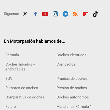
Síguenos
Twit
Fac
Yout
Inst
Tele
RSS
Flip
Tikt
ter
ebo
ube
agra
gra
boar
ok
ok
m
m
d
En Motorpasión hablamos de...
Fórmula1
Coches eléctricos
Coches híbridos y
Compactos
enchufables
SUV
Pruebas de coches
Rumores de coches
Precios de coches
Comparativa de coches
Coches autónomos
Futuro
Mundial de Fórmula 1