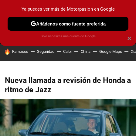
Ya puedes ver más de Motorpasion en Google
MENÚ
NUEVO
Añádenos como fuente preferida
PRUEBAS
COCHES ELÉCTRICOS
OBSERVATORIO
F1
Solo necesitas una cuenta de Google
×
HOY SE HABLA DE
Famosos
Seguridad
Calor
China
Google Maps
Xi
Nueva llamada a revisión de Honda a
ritmo de Jazz