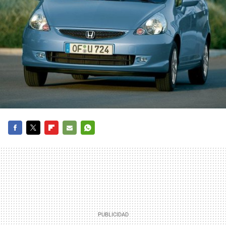
FACEBOOK
TWITTER
FLIPBOARD
E-
WHATSAPP
MAIL