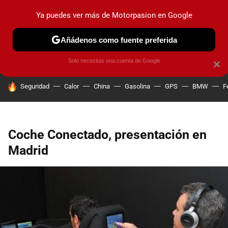
Ya puedes ver más de Motorpasion en Google
PRUEBAS
COCHES ELÉCTRICOS
OBSERVATORIO
F1
Añádenos como fuente preferida
Solo necesitas una cuenta de Google
×
HOY SE HABLA DE
Seguridad
Calor
China
Gasolina
GPS
BMW
F
Coche Conectado, presentación en
Madrid