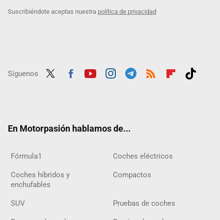
Suscribiéndote aceptas nuestra
política de privacidad
Síguenos
Twit
Fac
Yout
Inst
Tele
RSS
Flip
Tikt
ter
ebo
ube
agra
gra
boar
ok
ok
m
m
d
En Motorpasión hablamos de...
Fórmula1
Coches eléctricos
Coches híbridos y
Compactos
enchufables
SUV
Pruebas de coches