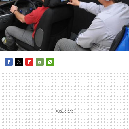
FACEBOOK
TWITTER
FLIPBOARD
E-
WHATSAPP
MAIL