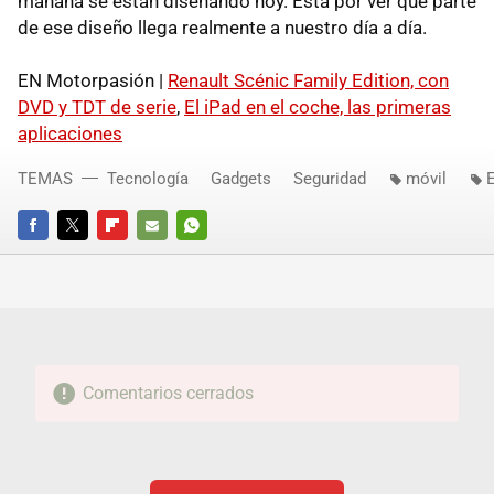
mañana se están diseñando hoy. Está por ver que parte
de ese diseño llega realmente a nuestro día a día.
EN Motorpasión |
Renault Scénic Family Edition, con
DVD y TDT de serie
,
El iPad en el coche, las primeras
aplicaciones
TEMAS
Tecnología
Gadgets
Seguridad
móvil
FACEBOOK
TWITTER
FLIPBOARD
E-
WHATSAPP
MAIL
Comentarios cerrados