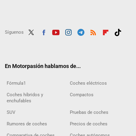
Síguenos
Twit
Fac
Yout
Inst
Tele
RSS
Flip
Tikt
ter
ebo
ube
agra
gra
boar
ok
ok
m
m
d
En Motorpasión hablamos de...
Fórmula1
Coches eléctricos
Coches híbridos y
Compactos
enchufables
SUV
Pruebas de coches
Rumores de coches
Precios de coches
Comparativa de coches
Coches autónomos