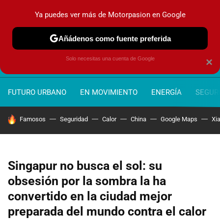
Ya puedes ver más de Motorpasion en Google
MENÚ
NUEVO
Añádenos como fuente preferida
Solo necesitas una cuenta de Google
×
FUTURO URBANO
EN MOVIMIENTO
ENERGÍA
SEGURI
HOY SE HABLA DE
Famosos
Seguridad
Calor
China
Google Maps
Xi
Singapur no busca el sol: su
obsesión por la sombra la ha
convertido en la ciudad mejor
preparada del mundo contra el calor