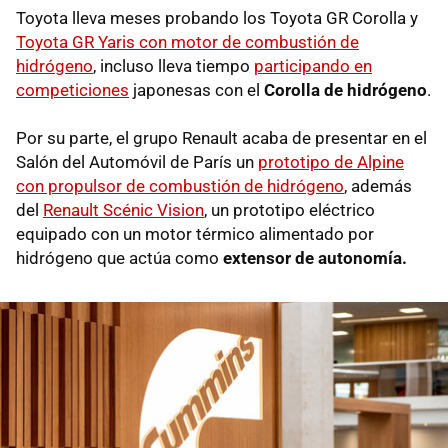
Toyota lleva meses probando los Toyota GR Corolla y
Toyota GR Yaris con motor de combustión de
hidrógeno
, incluso lleva tiempo
participando en
competiciones
japonesas con el
Corolla de hidrógeno
.
Por su parte, el grupo Renault acaba de presentar en el
Salón del Automóvil de París un
prototipo de Alpine
con propulsor de combustión de hidrógeno
, además
del
Renault Scénic Vision
, un prototipo eléctrico
equipado con un motor térmico alimentado por
hidrógeno que actúa como
extensor de autonomía.