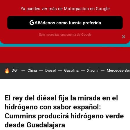
Ya puedes ver más de Motorpasion en Google
Añádenos como fuente preferida
Solo necesitas una cuenta de Google
×
FUTURO URBANO
EN MOVIMIENTO
ENERGÍA
SEGURI
HOY SE HABLA DE
DGT
China
Diésel
Gasolina
Xiaomi
Mercedes-Be
El rey del diésel fija la mirada en el
hidrógeno con sabor español:
Cummins producirá hidrógeno verde
desde Guadalajara