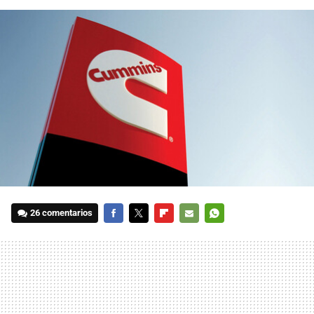
26 comentarios
FACEBOOK
TWITTER
FLIPBOARD
E-
WHATSAPP
MAIL