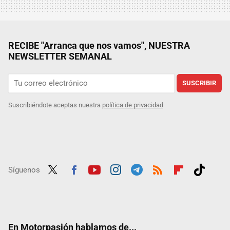
RECIBE "Arranca que nos vamos", NUESTRA
NEWSLETTER SEMANAL
SUSCRIBIR
Suscribiéndote aceptas nuestra
política de privacidad
Síguenos
Twit
Fac
Yout
Inst
Tele
RSS
Flip
Tikt
ter
ebo
ube
agra
gra
boar
ok
ok
m
m
d
En Motorpasión hablamos de...