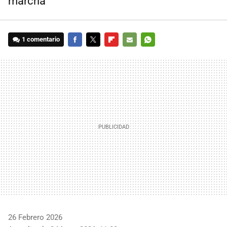
marcha
1 comentario
FACEBOOK
TWITTER
FLIPBOARD
E-
WHATSAPP
MAIL
26 Febrero 2026