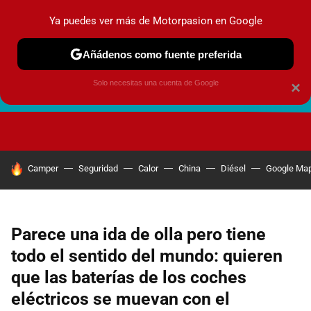
Ya puedes ver más de Motorpasion en Google
Añádenos como fuente preferida
Solo necesitas una cuenta de Google
×
FUTURO URBANO
EN MOVIMIENTO
ENERGÍA
SEGURI
HOY SE HABLA DE
Camper
Seguridad
Calor
China
Diésel
Google Ma
Parece una ida de olla pero tiene
todo el sentido del mundo: quieren
que las baterías de los coches
eléctricos se muevan con el