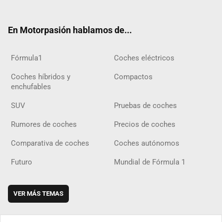
ter
ebo
ube
agra
gra
boar
ok
ok
m
m
d
En Motorpasión hablamos de...
Fórmula1
Coches eléctricos
Coches híbridos y
Compactos
enchufables
SUV
Pruebas de coches
Rumores de coches
Precios de coches
Comparativa de coches
Coches autónomos
Futuro
Mundial de Fórmula 1
VER MÁS TEMAS