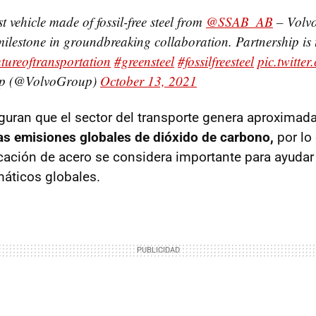
st vehicle made of fossil-free steel from
@SSAB_AB
– Volvo
 milestone in groundbreaking collaboration. Partnership is
utureoftransportation
#greensteel
#fossilfreesteel
pic.twitt
p (@VolvoGroup)
October 13, 2021
uran que el sector del transporte genera aproxima
las emisiones globales de dióxido de carbono,
por lo 
cación de acero se considera importante para ayudar
máticos globales.