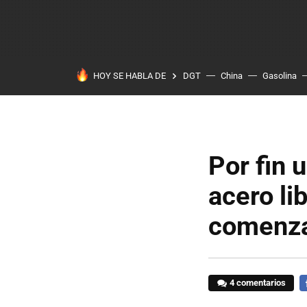
HOY SE HABLA DE
DGT
China
Gasolina
Por fin 
acero li
comenza
4 comentarios
F