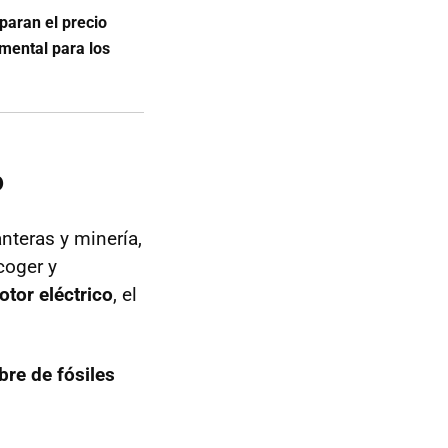
paran el precio
amental para los
6
nteras y minería,
coger y
tor eléctrico
, el
ibre de fósiles