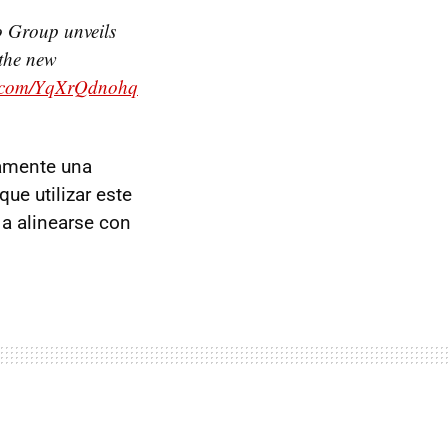
 Group unveils
 the new
er.com/YqXrQdnohq
damente una
que utilizar este
 a alinearse con