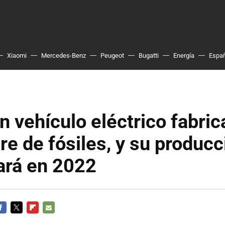
Xiaomi
Mercedes-Benz
Peugeot
Bugatti
Energía
Espa
un vehículo eléctrico fabri
bre de fósiles, y su producc
rá en 2022
ACEBOOK
TWITTER
FLIPBOARD
E-