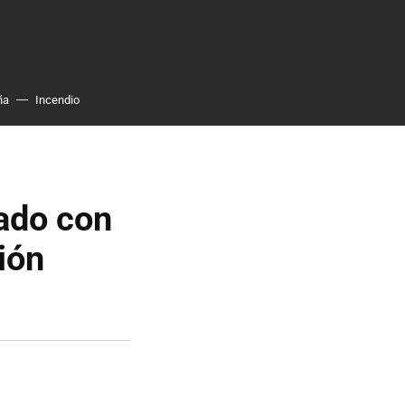
ña
Incendio
cado con
ión