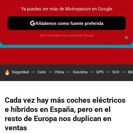
Ya puedes ver más de Motorpasion en Google
Añádenos como fuente preferida
Solo necesitas una cuenta de Google
×
FUTURO URBANO
EN MOVIMIENTO
ENERGÍA
SEGURI
HOY SE HABLA DE
Seguridad
Calor
China
Gasolina
GPS
SUV
B
Cada vez hay más coches eléctricos
e híbridos en España, pero en el
resto de Europa nos duplican en
ventas