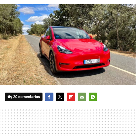
20 comentarios
FACEBOOK
TWITTER
FLIPBOARD
E-
WHATSAPP
MAIL