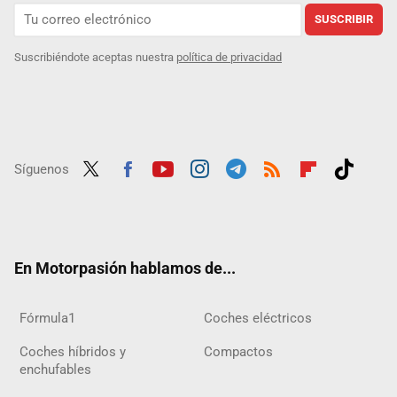
SUSCRIBIR
Suscribiéndote aceptas nuestra
política de privacidad
Síguenos
Twit
Fac
Yout
Inst
Tele
RSS
Flip
Tikt
ter
ebo
ube
agra
gra
boar
ok
ok
m
m
d
En Motorpasión hablamos de...
Fórmula1
Coches eléctricos
Coches híbridos y
Compactos
enchufables