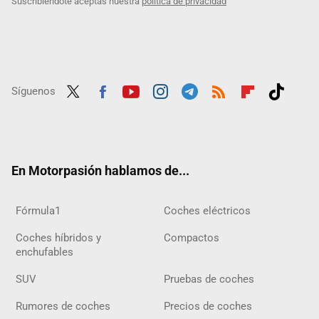
Suscribiéndote aceptas nuestra
política de privacidad
Síguenos
Twit
Fac
Yout
Inst
Tele
RSS
Flip
Tikt
ter
ebo
ube
agra
gra
boar
ok
ok
m
m
d
En Motorpasión hablamos de...
Fórmula1
Coches eléctricos
Coches híbridos y
Compactos
enchufables
SUV
Pruebas de coches
Rumores de coches
Precios de coches