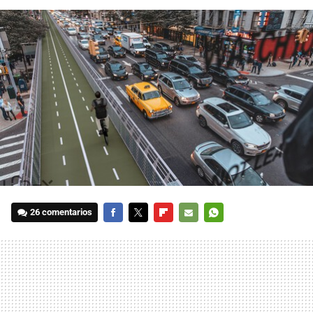
26 comentarios
FACEBOOK
TWITTER
FLIPBOARD
E-
WHATSAPP
MAIL