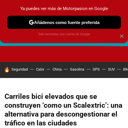
Ya puedes ver más de Motorpasion en Google
Añádenos como fuente preferida
Solo necesitas una cuenta de Google
×
FUTURO URBANO
EN MOVIMIENTO
ENERGÍA
SEGURI
HOY SE HABLA DE
Seguridad
Calor
China
Gasolina
GPS
SUV
B
Carriles bici elevados que se
construyen ‘como un Scalextric’: una
alternativa para descongestionar el
tráfico en las ciudades