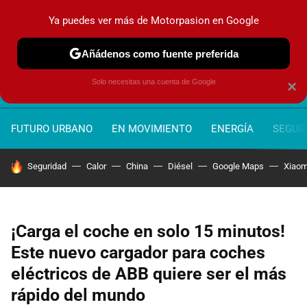
Ya puedes ver más de Motorpasion en Google
MENÚ
NUEVO
Añádenos como fuente preferida
Solo necesitas una cuenta de Google
×
FUTURO URBANO
EN MOVIMIENTO
ENERGÍA
SEGURI
HOY SE HABLA DE
Seguridad
Calor
China
Diésel
Google Maps
Xiaom
¡Carga el coche en solo 15 minutos!
Este nuevo cargador para coches
eléctricos de ABB quiere ser el más
rápido del mundo