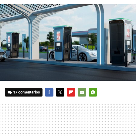
17 comentarios
FACEBOOK
TWITTER
FLIPBOARD
E-
WHATSAPP
MAIL