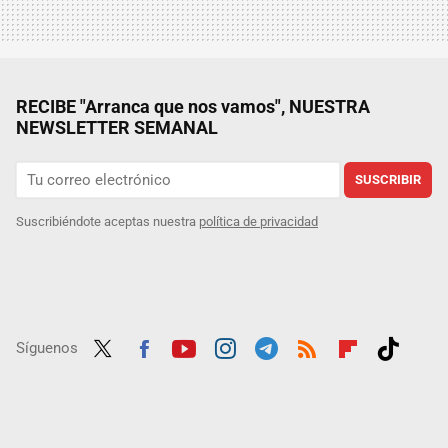
RECIBE "Arranca que nos vamos", NUESTRA
NEWSLETTER SEMANAL
SUSCRIBIR
Suscribiéndote aceptas nuestra
política de privacidad
Síguenos
Twit
Fac
Yout
Inst
Tele
RSS
Flip
Tikt
ter
ebo
ube
agra
gra
boar
ok
ok
m
m
d