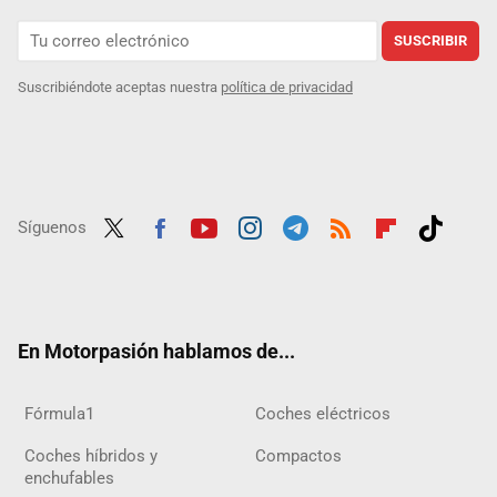
SUSCRIBIR
Suscribiéndote aceptas nuestra
política de privacidad
Síguenos
Twit
Fac
Yout
Inst
Tele
RSS
Flip
Tikt
ter
ebo
ube
agra
gra
boar
ok
ok
m
m
d
En Motorpasión hablamos de...
Fórmula1
Coches eléctricos
Coches híbridos y
Compactos
enchufables