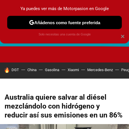
Ya puedes ver más de Motorpasion en Google
Añádenos como fuente preferida
Solo necesitas una cuenta de Google
×
FUTURO URBANO
EN MOVIMIENTO
ENERGÍA
SEGURI
HOY SE HABLA DE
DGT
China
Gasolina
Xiaomi
Mercedes-Benz
Peug
Australia quiere salvar al diésel
mezclándolo con hidrógeno y
reducir así sus emisiones en un 86%