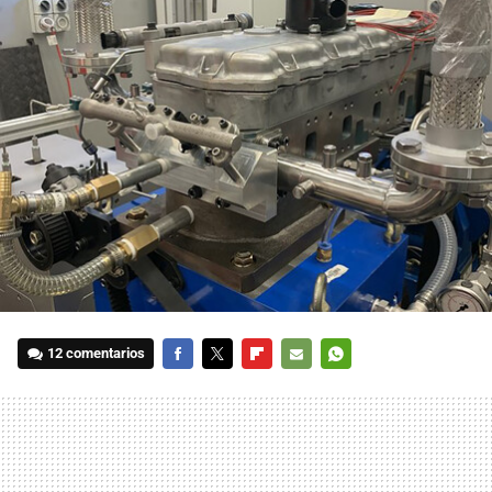
12 comentarios
FACEBOOK
TWITTER
FLIPBOARD
E-
WHATSAPP
MAIL