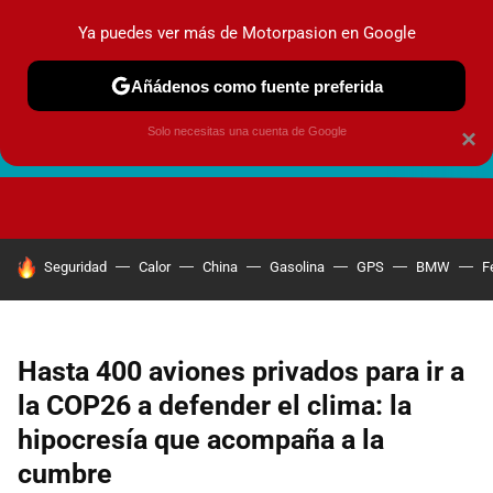
Ya puedes ver más de Motorpasion en Google
Añádenos como fuente preferida
Solo necesitas una cuenta de Google
×
FUTURO URBANO
EN MOVIMIENTO
ENERGÍA
SEGURI
HOY SE HABLA DE
Seguridad
Calor
China
Gasolina
GPS
BMW
F
Hasta 400 aviones privados para ir a
la COP26 a defender el clima: la
hipocresía que acompaña a la
cumbre