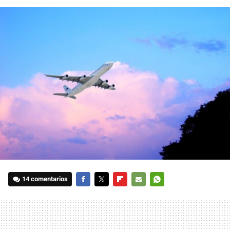
14 comentarios
FACEBOOK
TWITTER
FLIPBOARD
E-
WHATSAPP
MAIL