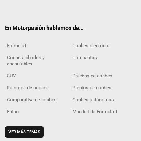
Twit
Fac
Yout
Inst
Tele
RSS
Flip
Tikt
ter
ebo
ube
agra
gra
boar
ok
ok
m
m
d
En Motorpasión hablamos de...
Fórmula1
Coches eléctricos
Coches híbridos y
Compactos
enchufables
SUV
Pruebas de coches
Rumores de coches
Precios de coches
Comparativa de coches
Coches autónomos
Futuro
Mundial de Fórmula 1
VER MÁS TEMAS