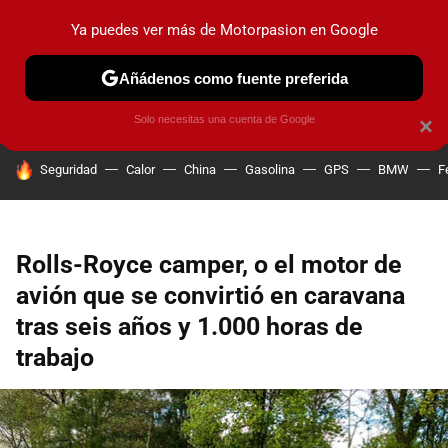
Ya puedes ver más de Motorpasion en Google
PRUEBAS
COCHES ELÉCTRICOS
OBSERVATORIO
F1
Añádenos como fuente preferida
Solo necesitas una cuenta de Google
×
HOY SE HABLA DE
Seguridad
Calor
China
Gasolina
GPS
BMW
F
Rolls-Royce camper, o el motor de
avión que se convirtió en caravana
tras seis años y 1.000 horas de
trabajo