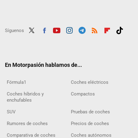
Síguenos
Twit
Fac
Yout
Inst
Tele
RSS
Flip
Tikt
ter
ebo
ube
agra
gra
boar
ok
ok
m
m
d
En Motorpasión hablamos de...
Fórmula1
Coches eléctricos
Coches híbridos y
Compactos
enchufables
SUV
Pruebas de coches
Rumores de coches
Precios de coches
Comparativa de coches
Coches autónomos