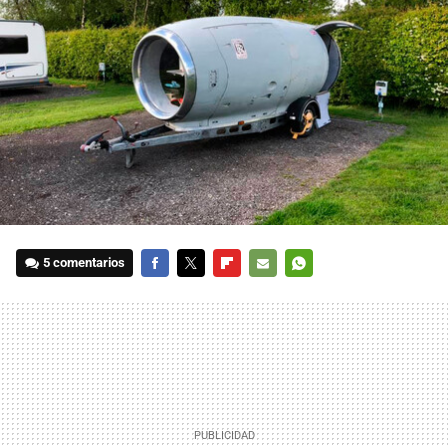
5 comentarios
FACEBOOK
TWITTER
FLIPBOARD
E-
WHATSAPP
MAIL