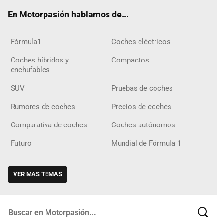
ok
m
m
d
En Motorpasión hablamos de...
Fórmula1
Coches eléctricos
Coches híbridos y
Compactos
enchufables
SUV
Pruebas de coches
Rumores de coches
Precios de coches
Comparativa de coches
Coches autónomos
Futuro
Mundial de Fórmula 1
VER MÁS TEMAS