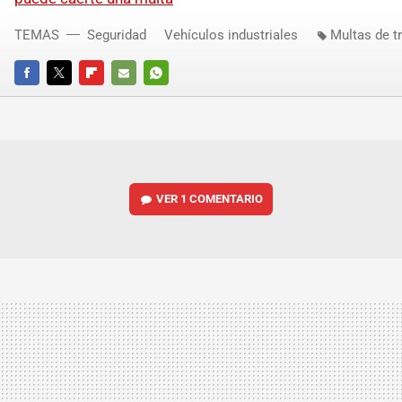
TEMAS
Seguridad
Vehículos industriales
Multas de tr
FACEBOOK
TWITTER
FLIPBOARD
E-
WHATSAPP
MAIL
VER
1 COMENTARIO