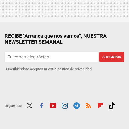
RECIBE "Arranca que nos vamos", NUESTRA
NEWSLETTER SEMANAL
SUSCRIBIR
Suscribiéndote aceptas nuestra
política de privacidad
Síguenos
Twit
Fac
Yout
Inst
Tele
RSS
Flip
Tikt
ter
ebo
ube
agra
gra
boar
ok