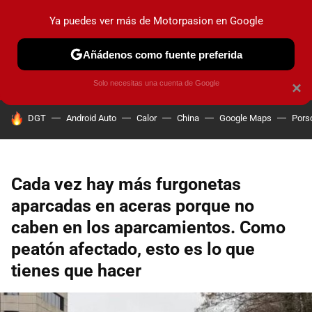
Ya puedes ver más de Motorpasion en Google
PRUEBAS
COCHES ELÉCTRICOS
OBSERVATORIO
F1
Añádenos como fuente preferida
Solo necesitas una cuenta de Google
×
HOY SE HABLA DE
DGT
Android Auto
Calor
China
Google Maps
Pors
Cada vez hay más furgonetas
aparcadas en aceras porque no
caben en los aparcamientos. Como
peatón afectado, esto es lo que
tienes que hacer