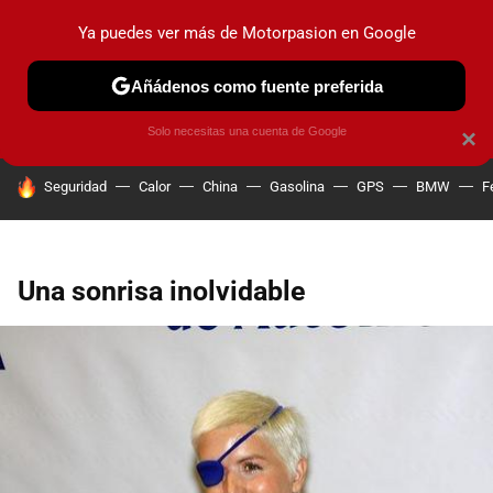
Ya puedes ver más de Motorpasion en Google
PRUEBAS
COCHES ELÉCTRICOS
OBSERVATORIO
F1
Añádenos como fuente preferida
Solo necesitas una cuenta de Google
×
HOY SE HABLA DE
Seguridad
Calor
China
Gasolina
GPS
BMW
F
Una sonrisa inolvidable