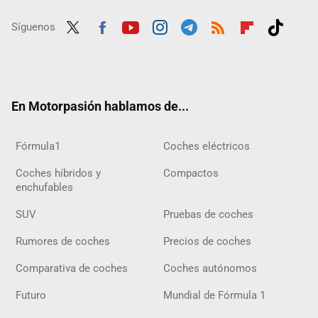
Síguenos
Twit
Fac
Yout
Inst
Tele
RSS
Flip
Tikt
ter
ebo
ube
agra
gra
boar
ok
ok
m
m
d
En Motorpasión hablamos de...
Fórmula1
Coches eléctricos
Coches híbridos y
Compactos
enchufables
SUV
Pruebas de coches
Rumores de coches
Precios de coches
Comparativa de coches
Coches autónomos
Futuro
Mundial de Fórmula 1