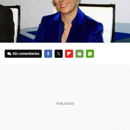
Sin comentarios
FACEBOOK
TWITTER
FLIPBOARD
E-
WHATSAPP
MAIL