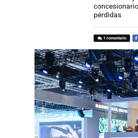
concesionario
pérdidas
1 comentario
FA