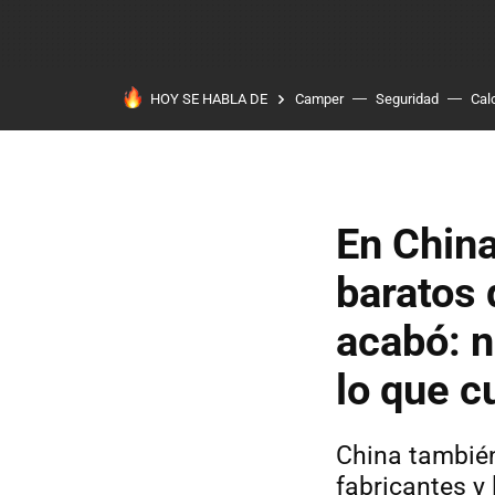
HOY SE HABLA DE
Camper
Seguridad
Cal
En China
baratos 
acabó: 
lo que c
China también
fabricantes y 