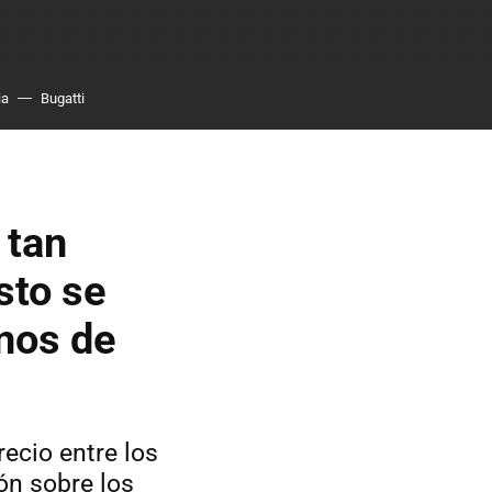
ia
Bugatti
 tan
sto se
nos de
ecio entre los
ón sobre los