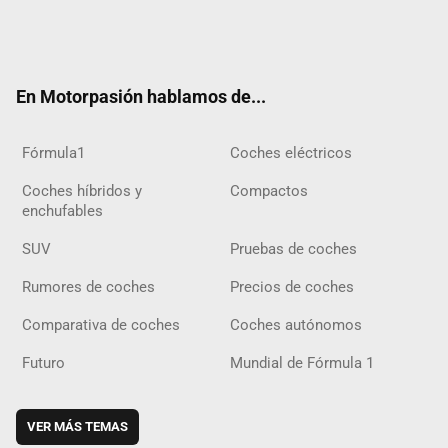
Twit
Fac
Yout
Inst
Tele
RSS
Flip
Tikt
ter
ebo
ube
agra
gra
boar
ok
ok
m
m
d
En Motorpasión hablamos de...
Fórmula1
Coches eléctricos
Coches híbridos y
Compactos
enchufables
SUV
Pruebas de coches
Rumores de coches
Precios de coches
Comparativa de coches
Coches autónomos
Futuro
Mundial de Fórmula 1
VER MÁS TEMAS