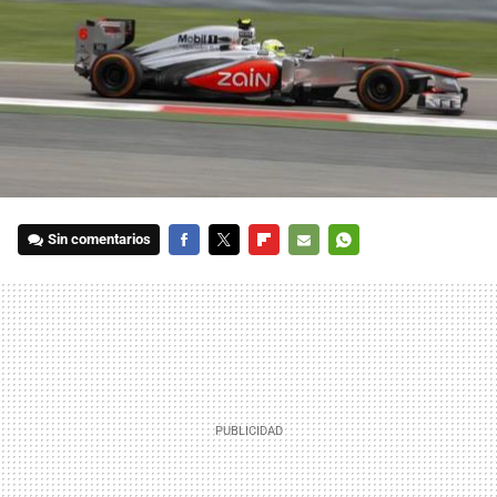
Sin comentarios
FACEBOOK
TWITTER
FLIPBOARD
E-
WHATSAPP
MAIL