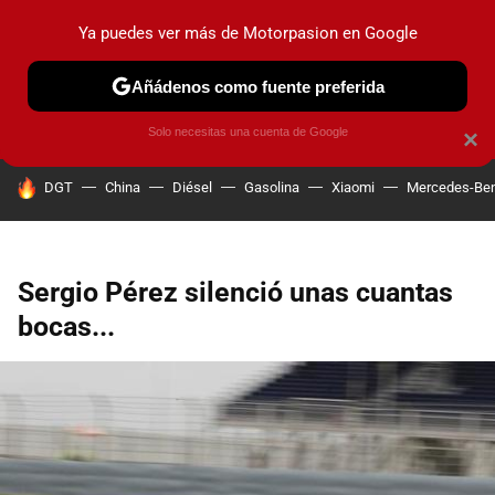
Ya puedes ver más de Motorpasion en Google
PRUEBAS
COCHES ELÉCTRICOS
OBSERVATORIO
F1
Añádenos como fuente preferida
Solo necesitas una cuenta de Google
×
HOY SE HABLA DE
DGT
China
Diésel
Gasolina
Xiaomi
Mercedes-Be
Sergio Pérez silenció unas cuantas
bocas...