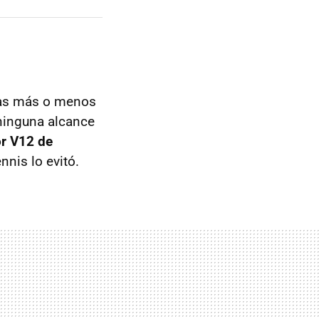
inas más o menos
 ninguna alcance
r V12 de
nis lo evitó.