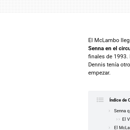
El McLambo llegó
Senna en el circu
finales de 1993.
Dennis tenía otr
empezar.
Índice de 
Senna q
El 
El McLa