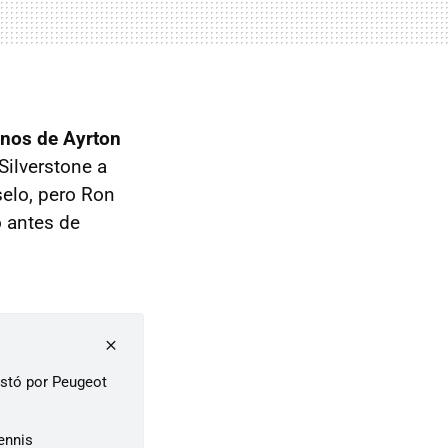
nos de Ayrton
ilverstone a
selo, pero Ron
o antes de
ostó por Peugeot
ennis