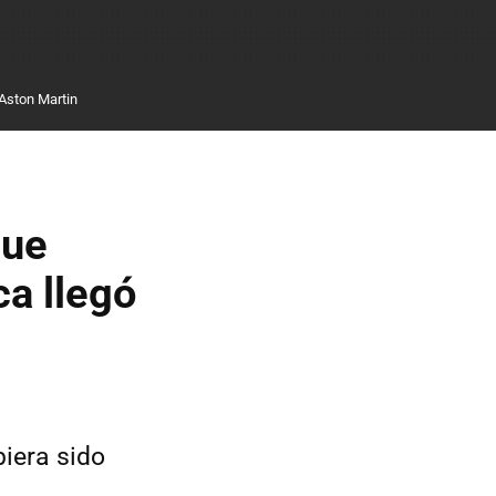
Aston Martin
que
a llegó
iera sido