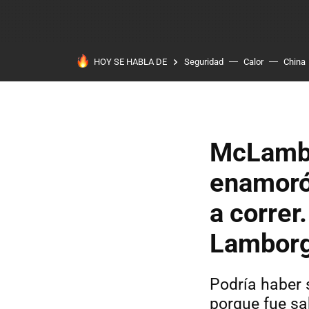
HOY SE HABLA DE
Seguridad
Calor
China
McLambo
enamoró 
a correr
Lamborg
Podría haber 
porque fue sa