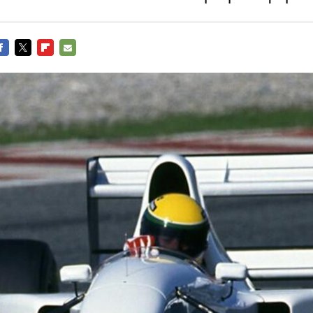
ACEBOOK
TWITTER
FLIPBOARD
E-
MAIL