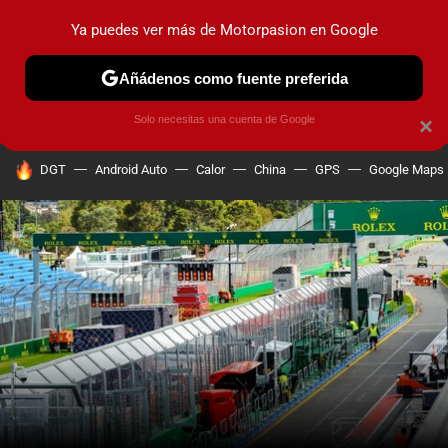
Ya puedes ver más de Motorpasion en Google
PRUEBAS
COCHES ELÉCTRICOS
OBSERVATORIO
F1
Añádenos como fuente preferida
Solo necesitas una cuenta de Google
×
HOY SE HABLA DE
DGT
Android Auto
Calor
China
GPS
Google Maps