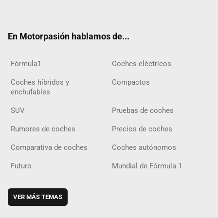
ter
ebo
ube
agra
gra
boar
ok
ok
m
m
d
En Motorpasión hablamos de...
Fórmula1
Coches eléctricos
Coches híbridos y
Compactos
enchufables
SUV
Pruebas de coches
Rumores de coches
Precios de coches
Comparativa de coches
Coches autónomos
Futuro
Mundial de Fórmula 1
VER MÁS TEMAS