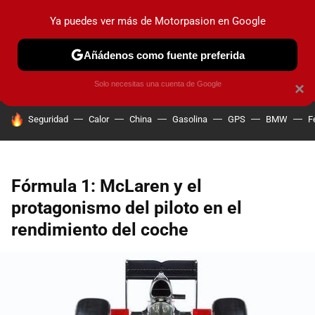
Ya puedes ver más de Motorpasion en Google
PRUEBAS
COCHES ELÉCTRICOS
OBSERVATORIO
F1
Añádenos como fuente preferida
Solo necesitas una cuenta de Google
×
HOY SE HABLA DE
Seguridad
Calor
China
Gasolina
GPS
BMW
F
Fórmula 1: McLaren y el
protagonismo del piloto en el
rendimiento del coche