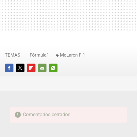
TEMAS
Fórmula1
McLaren F-1
FACEBOOK
TWITTER
FLIPBOARD
E-
WHATSAPP
MAIL
Comentarios cerrados