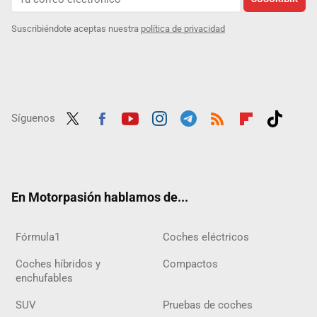
Suscribiéndote aceptas nuestra
política de privacidad
Síguenos
Twit
Fac
Yout
Inst
Tele
RSS
Flip
Tikt
ter
ebo
ube
agra
gra
boar
ok
ok
m
m
d
En Motorpasión hablamos de...
Fórmula1
Coches eléctricos
Coches híbridos y
Compactos
enchufables
SUV
Pruebas de coches