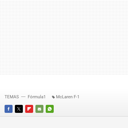
TEMAS
Fórmula1
McLaren F-1
FACEBOOK
TWITTER
FLIPBOARD
E-
WHATSAPP
MAIL