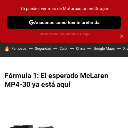
Ya puedes ver más de Motorpasion en Google
PRUEBAS
COCHES ELÉCTRICOS
OBSERVATORIO
F1
Añádenos como fuente preferida
Solo necesitas una cuenta de Google
×
HOY SE HABLA DE
Famosos
Seguridad
Calor
China
Google Maps
Xi
Fórmula 1: El esperado McLaren
MP4-30 ya está aquí