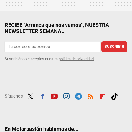
RECIBE "Arranca que nos vamos", NUESTRA
NEWSLETTER SEMANAL
SUSCRIBIR
Suscribiéndote aceptas nuestra
política de privacidad
Síguenos
Twit
Fac
Yout
Inst
Tele
RSS
Flip
Tikt
ter
ebo
ube
agra
gra
boar
ok
ok
m
m
d
En Motorpasión hablamos de...