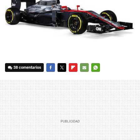
38 comentarios
FACEBOOK
TWITTER
FLIPBOARD
E-
WHATSAPP
MAIL