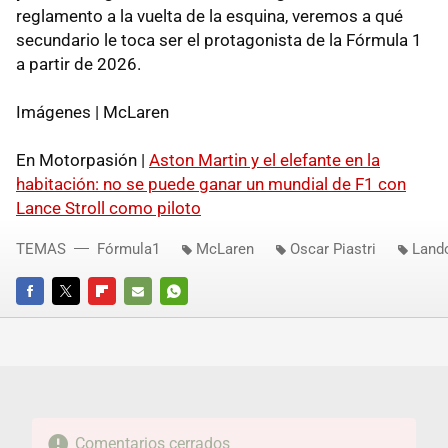
reglamento a la vuelta de la esquina, veremos a qué
secundario le toca ser el protagonista de la Fórmula 1
a partir de 2026.
Imágenes | McLaren
En Motorpasión |
Aston Martin y el elefante en la
habitación: no se puede ganar un mundial de F1 con
Lance Stroll como piloto
TEMAS
Fórmula1
McLaren
Oscar Piastri
Land
FACEBOOK
TWITTER
FLIPBOARD
E-
WHATSAPP
MAIL
Comentarios cerrados