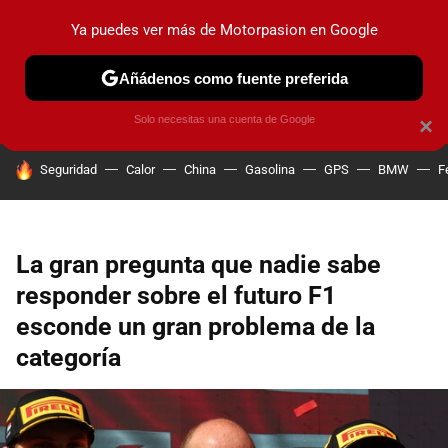
Ya puedes ver más de Motorpasion en Google
PRUEBAS
COCHES ELÉCTRICOS
OBSERVATORIO
F1
Añádenos como fuente preferida
Solo necesitas una cuenta de Google
×
HOY SE HABLA DE
Seguridad
Calor
China
Gasolina
GPS
BMW
F
La gran pregunta que nadie sabe
responder sobre el futuro F1
esconde un gran problema de la
categoría