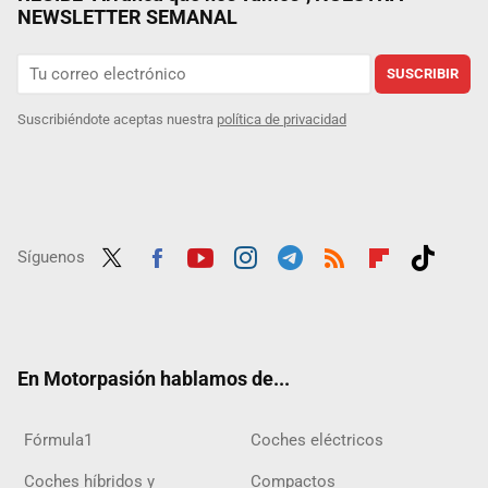
NEWSLETTER SEMANAL
SUSCRIBIR
Suscribiéndote aceptas nuestra
política de privacidad
Síguenos
Twit
Fac
Yout
Inst
Tele
RSS
Flip
Tikt
ter
ebo
ube
agra
gra
boar
ok
ok
m
m
d
En Motorpasión hablamos de...
Fórmula1
Coches eléctricos
Coches híbridos y
Compactos