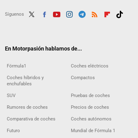
Síguenos
Twit
Fac
Yout
Inst
Tele
RSS
Flip
Tikt
ter
ebo
ube
agra
gra
boar
ok
ok
m
m
d
En Motorpasión hablamos de...
Fórmula1
Coches eléctricos
Coches híbridos y
Compactos
enchufables
SUV
Pruebas de coches
Rumores de coches
Precios de coches
Comparativa de coches
Coches autónomos
Futuro
Mundial de Fórmula 1