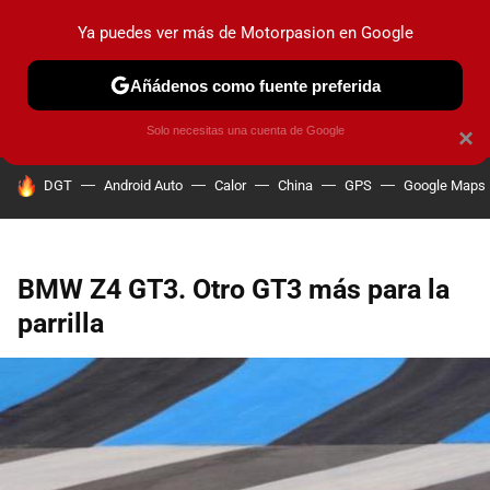
Ya puedes ver más de Motorpasion en Google
PRUEBAS
COCHES ELÉCTRICOS
OBSERVATORIO
F1
Añádenos como fuente preferida
Solo necesitas una cuenta de Google
×
HOY SE HABLA DE
DGT
Android Auto
Calor
China
GPS
Google Maps
BMW Z4 GT3. Otro GT3 más para la
parrilla