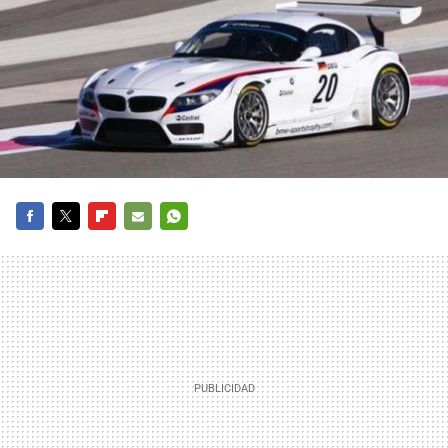
FACEBOOK
TWITTER
FLIPBOARD
E-
WHATSAPP
MAIL