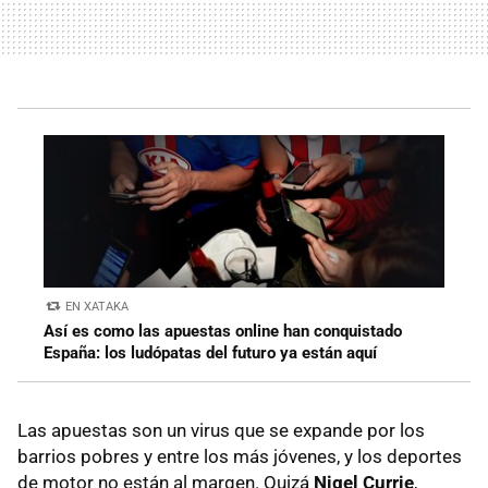
EN XATAKA
Así es como las apuestas online han conquistado
España: los ludópatas del futuro ya están aquí
Las apuestas son un virus que se expande por los
barrios pobres y entre los más jóvenes, y los deportes
de motor no están al margen. Quizá
Nigel Currie
,