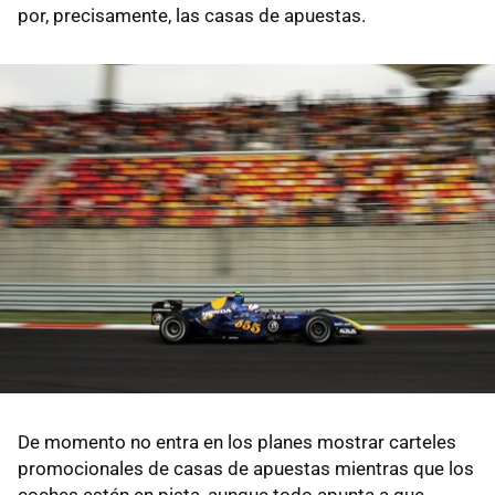
por, precisamente, las casas de apuestas.
De momento no entra en los planes mostrar carteles
promocionales de casas de apuestas mientras que los