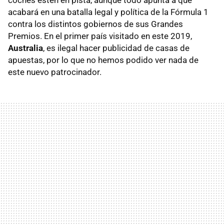
coches estén en pista, aunque todo apunta a que
acabará en una batalla legal y política de la Fórmula 1
contra los distintos gobiernos de sus Grandes
Premios. En el primer país visitado en este 2019,
Australia
, es ilegal hacer publicidad de casas de
apuestas, por lo que no hemos podido ver nada de
este nuevo patrocinador.