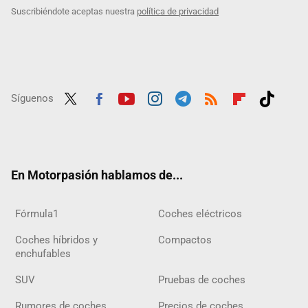
Suscribiéndote aceptas nuestra
política de privacidad
Síguenos
Twit
Fac
Yout
Inst
Tele
RSS
Flip
Tikt
ter
ebo
ube
agra
gra
boar
ok
ok
m
m
d
En Motorpasión hablamos de...
Fórmula1
Coches eléctricos
Coches híbridos y
Compactos
enchufables
SUV
Pruebas de coches
Rumores de coches
Precios de coches