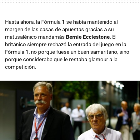
Hasta ahora, la Fórmula 1 se había mantenido al
margen de las casas de apuestas gracias a su
matusalénico mandamás
Bernie Ecclestone
. El
británico siempre rechazó la entrada del juego en la
Fórmula 1, no porque fuese un buen samaritano, sino
porque consideraba que le restaba glamour a la
competición.