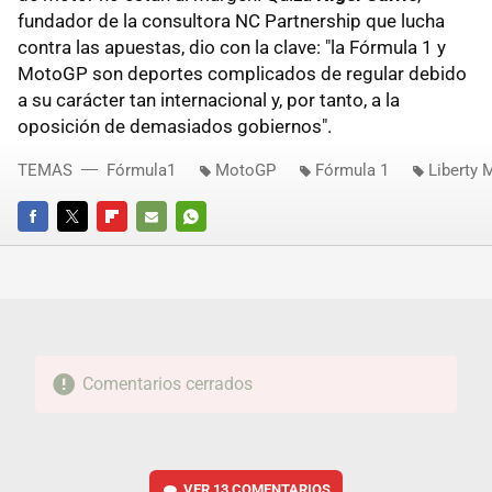
fundador de la consultora NC Partnership que lucha
contra las apuestas, dio con la clave: "la Fórmula 1 y
MotoGP son deportes complicados de regular debido
a su carácter tan internacional y, por tanto, a la
oposición de demasiados gobiernos".
TEMAS
Fórmula1
MotoGP
Fórmula 1
Liberty 
FACEBOOK
TWITTER
FLIPBOARD
E-
WHATSAPP
MAIL
Comentarios cerrados
VER
13 COMENTARIOS