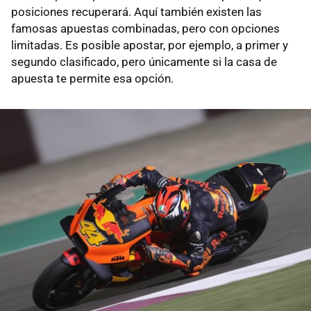
posiciones recuperará. Aquí también existen las
famosas apuestas combinadas, pero con opciones
limitadas. Es posible apostar, por ejemplo, a primer y
segundo clasificado, pero únicamente si la casa de
apuesta te permite esa opción.