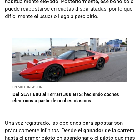
habitualmente elevado. Posteriormente, ese bono solo
puede reapostarse en cuotas disparatadas, por lo que
difícilmente el usuario llega a percibirlo.
EN MOTORPASIÓN
Del SEAT 600 al Ferrari 308 GTS: haciendo coches
eléctricos a partir de coches clásicos
Una vez registrado, las opciones para apostar son
prácticamente infinitas. Desde
el ganador de la carrera
hasta el primer piloto en abandonar o el piloto que más