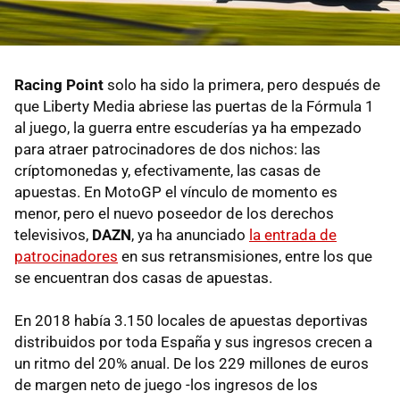
Racing Point
solo ha sido la primera, pero después de
que Liberty Media abriese las puertas de la Fórmula 1
al juego, la guerra entre escuderías ya ha empezado
para atraer patrocinadores de dos nichos: las
críptomonedas y, efectivamente, las casas de
apuestas. En MotoGP el vínculo de momento es
menor, pero el nuevo poseedor de los derechos
televisivos,
DAZN
, ya ha anunciado
la entrada de
patrocinadores
en sus retransmisiones, entre los que
se encuentran dos casas de apuestas.
En 2018 había 3.150 locales de apuestas deportivas
distribuidos por toda España y sus ingresos crecen a
un ritmo del 20% anual. De los 229 millones de euros
de margen neto de juego -los ingresos de los