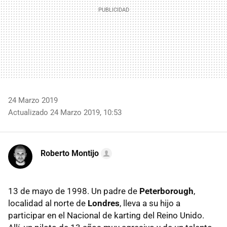
24 Marzo 2019
Actualizado 24 Marzo 2019, 10:53
Roberto Montijo
13 de mayo de 1998. Un padre de
Peterborough
,
localidad al norte de
Londres
, lleva a su hijo a
participar en el Nacional de karting del Reino Unido.