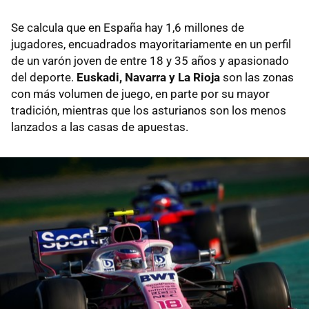
Se calcula que en España hay 1,6 millones de
jugadores, encuadrados mayoritariamente en un perfil
de un varón joven de entre 18 y 35 años y apasionado
del deporte.
Euskadi, Navarra y La Rioja
son las zonas
con más volumen de juego, en parte por su mayor
tradición, mientras que los asturianos son los menos
lanzados a las casas de apuestas.