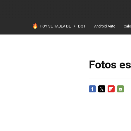
HOY SE HABLA DE
DGT
Android Auto
Calo
Fotos es
FACEBOOK
TWITTER
FLIPBOARD
E-
MAIL