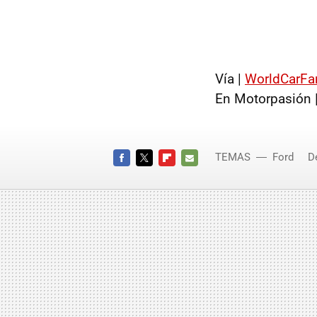
Vía |
WorldCarFa
En Motorpasión 
TEMAS
Ford
D
FACEBOOK
TWITTER
FLIPBOARD
E-
MAIL