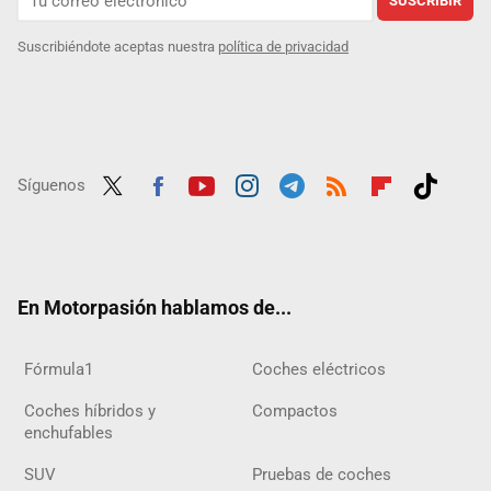
SUSCRIBIR
Suscribiéndote aceptas nuestra
política de privacidad
Síguenos
Twit
Fac
Yout
Inst
Tele
RSS
Flip
Tikt
ter
ebo
ube
agra
gra
boar
ok
ok
m
m
d
En Motorpasión hablamos de...
Fórmula1
Coches eléctricos
Coches híbridos y
Compactos
enchufables
SUV
Pruebas de coches