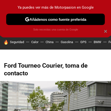
Ya puedes ver más de Motorpasion en Google
PRUEBAS
COCHES ELÉCTRICOS
OBSERVATORIO
F1
Añádenos como fuente preferida
Solo necesitas una cuenta de Google
×
HOY SE HABLA DE
Seguridad
Calor
China
Gasolina
GPS
BMW
F
Ford Tourneo Courier, toma de
contacto