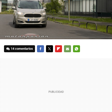
14 comentarios
FACEBOOK
TWITTER
FLIPBOARD
E-
WHATSAPP
MAIL