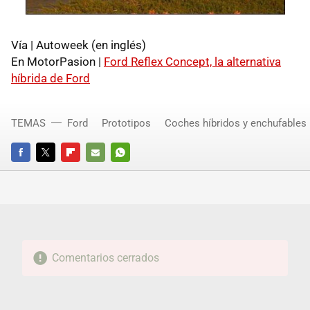
Vía | Autoweek (en inglés)
En MotorPasion |
Ford Reflex Concept, la alternativa
híbrida de Ford
TEMAS
Ford
Prototipos
Coches híbridos y enchufables
FACEBOOK
TWITTER
FLIPBOARD
E-
WHATSAPP
MAIL
Comentarios cerrados