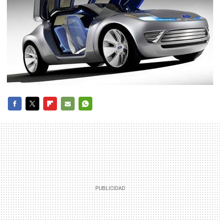
FACEBOOK
TWITTER
FLIPBOARD
E-
WHATSAPP
MAIL