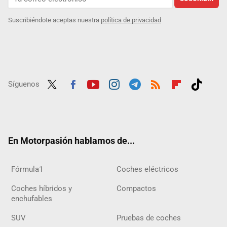
Suscribiéndote aceptas nuestra
política de privacidad
Síguenos
Twit
Fac
Yout
Inst
Tele
RSS
Flip
Tikt
ter
ebo
ube
agra
gra
boar
ok
ok
m
m
d
En Motorpasión hablamos de...
Fórmula1
Coches eléctricos
Coches híbridos y
Compactos
enchufables
SUV
Pruebas de coches