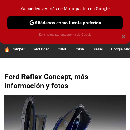
Ya puedes ver más de Motorpasion en Google
PRUEBAS
COCHES ELÉCTRICOS
OBSERVATORIO
F1
Añádenos como fuente preferida
Solo necesitas una cuenta de Google
×
HOY SE HABLA DE
Camper
Seguridad
Calor
China
Diésel
Google Ma
Ford Reflex Concept, más
información y fotos