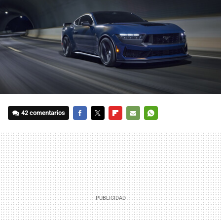
42 comentarios
FACEBOOK
TWITTER
FLIPBOARD
E-
WHATSAPP
MAIL