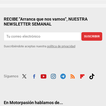
RECIBE "Arranca que nos vamos", NUESTRA
NEWSLETTER SEMANAL
SUSCRIBIR
Suscribiéndote aceptas nuestra
política de privacidad
Síguenos
Twit
Fac
Yout
Inst
Tele
RSS
Flip
Tikt
ter
ebo
ube
agra
gra
boar
ok
ok
m
m
d
En Motorpasión hablamos de...