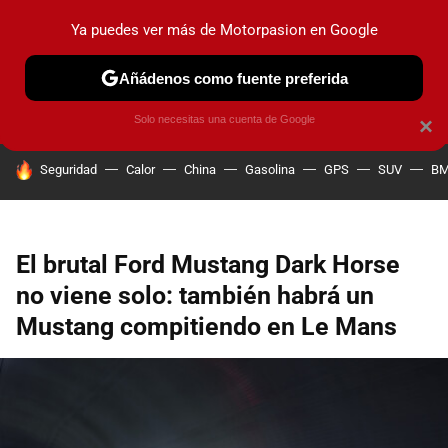
Ya puedes ver más de Motorpasion en Google
PRUEBAS
COCHES ELÉCTRICOS
OBSERVATORIO
F1
Añádenos como fuente preferida
Solo necesitas una cuenta de Google
×
HOY SE HABLA DE
Seguridad
Calor
China
Gasolina
GPS
SUV
B
El brutal Ford Mustang Dark Horse
no viene solo: también habrá un
Mustang compitiendo en Le Mans