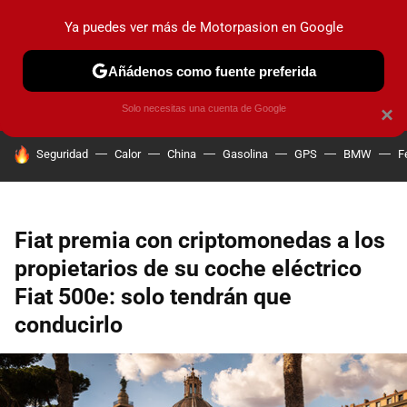
Ya puedes ver más de Motorpasion en Google
PRUEBAS
COCHES ELÉCTRICOS
OBSERVATORIO
F1
Añádenos como fuente preferida
Solo necesitas una cuenta de Google
×
HOY SE HABLA DE
Seguridad
Calor
China
Gasolina
GPS
BMW
F
Fiat premia con criptomonedas a los
propietarios de su coche eléctrico
Fiat 500e: solo tendrán que
conducirlo