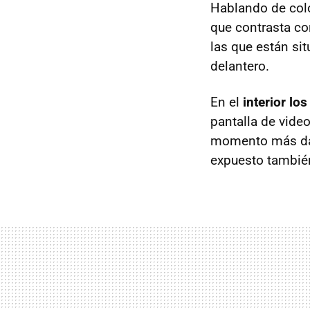
Hablando de col
que contrasta co
las que están si
delantero.
En el
interior lo
pantalla de vide
momento más dat
expuesto también