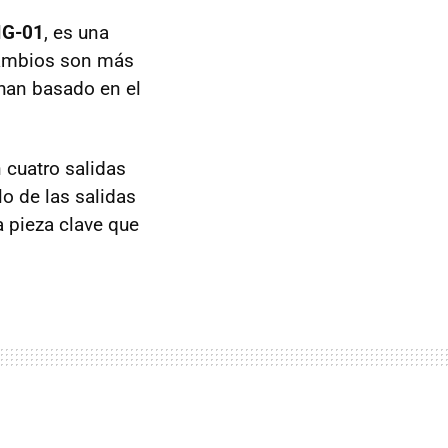
IG-01
, es una
 cambios son más
 han basado en el
n cuatro salidas
o de las salidas
la pieza clave que