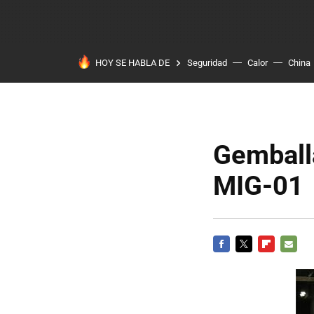
HOY SE HABLA DE
Seguridad
Calor
China
Gemballa
MIG-01
FACEBOOK
TWITTER
FLIPBOARD
E-
MAIL