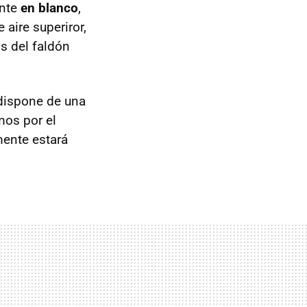
ente
en blanco
,
aire superiror,
s del faldón
 dispone de una
mos por el
ente estará