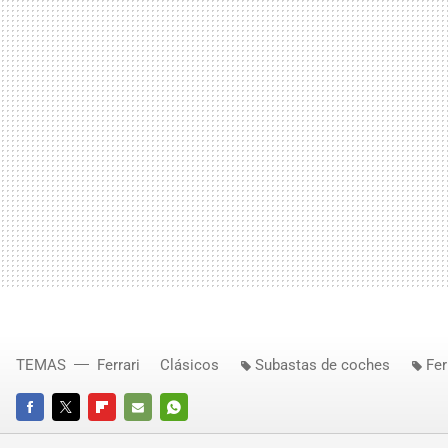
TEMAS
Ferrari
Clásicos
Subastas de coches
Fer
FACEBOOK
TWITTER
FLIPBOARD
E-
WHATSAPP