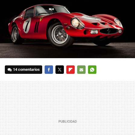
14 comentarios
FACEBOOK
TWITTER
FLIPBOARD
E-
WHATSAPP
MAIL