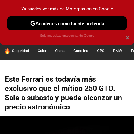
Ya puedes ver más de Motorpasion en Google
PRUEBAS
COCHES ELÉCTRICOS
OBSERVATORIO
F1
Añádenos como fuente preferida
Solo necesitas una cuenta de Google
×
HOY SE HABLA DE
Seguridad
Calor
China
Gasolina
GPS
BMW
F
Este Ferrari es todavía más
exclusivo que el mítico 250 GTO.
Sale a subasta y puede alcanzar un
precio astronómico