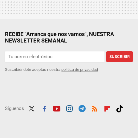
RECIBE "Arranca que nos vamos", NUESTRA
NEWSLETTER SEMANAL
SUSCRIBIR
Suscribiéndote aceptas nuestra
política de privacidad
Síguenos
Twit
Fac
Yout
Inst
Tele
RSS
Flip
Tikt
ter
ebo
ube
agra
gra
boar
ok
ok
m
m
d