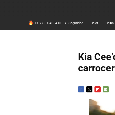
HOY SE HABLA DE
Seguridad
Calor
China
Kia Cee
carrocer
FACEBOOK
TWITTER
FLIPBOARD
E-
MAIL