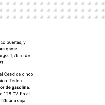
co puertas, y
ara ganar
argo, 1,78 m de
os
.
l Cee’d de cinco
bios. Todos
or de gasolina
,
de 128 CV. En el
 128 una caja