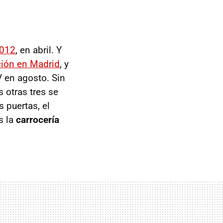
2012
, en abril. Y
ción en Madrid
, y
V en agosto. Sin
 otras tres se
 puertas, el
s la
carrocería