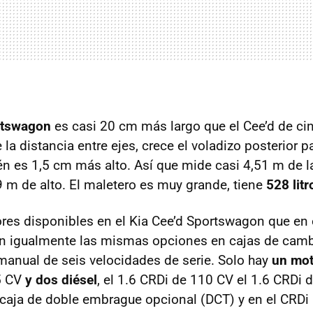
rtswagon
es casi 20 cm más largo que el Cee’d de cin
a distancia entre ejes, crece el voladizo posterior p
n es 1,5 cm más alto. Así que mide casi 4,51 m de l
9 m de alto. El maletero es muy grande, tiene
528 litr
s disponibles en el Kia Cee’d Sportswagon que en e
ten igualmente las mismas opciones en cajas de cam
manual de seis velocidades de serie. Solo hay
un mot
5 CV
y dos diésel
, el 1.6
CRD
i de 110 CV el 1.6
CRD
i 
caja de doble embrague opcional (
DCT
) y en el
CRD
i