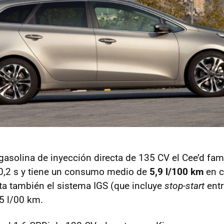
gasolina de inyección directa de 135 CV el Cee’d fami
0,2 s y tiene un consumo medio de
5,9 l/100 km
en c
nta también el sistema
IGS
(que incluye
stop-start
entr
5 l/00 km.