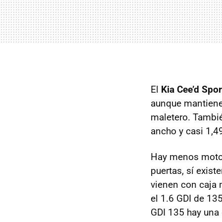
El
Kia Cee’d Spo
aunque mantiene l
maletero. Tambié
ancho y casi 1,4
Hay menos motore
puertas, sí exis
vienen con caja 
el 1.6
GDI
de 13
GDI
135 hay una 