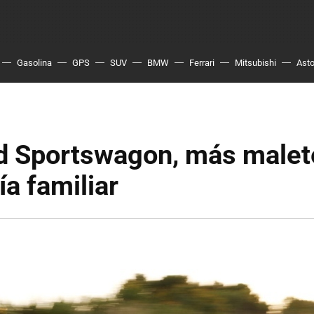
Gasolina
GPS
SUV
BMW
Ferrari
Mitsubishi
Asto
'd Sportswagon, más malet
ía familiar