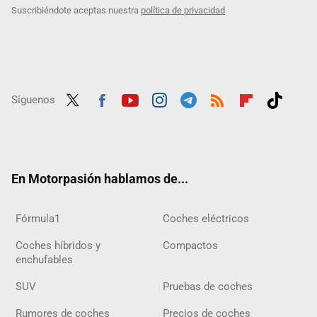
Suscribiéndote aceptas nuestra
política de privacidad
Síguenos
Twit
Fac
Yout
Inst
Tele
RSS
Flip
Tikt
ter
ebo
ube
agra
gra
boar
ok
ok
m
m
d
En Motorpasión hablamos de...
Fórmula1
Coches eléctricos
Coches híbridos y
Compactos
enchufables
SUV
Pruebas de coches
Rumores de coches
Precios de coches