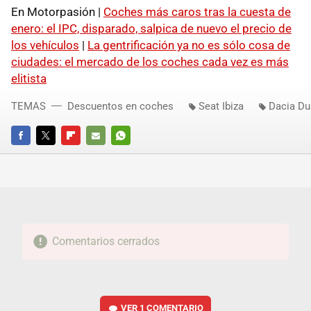
En Motorpasión |
Coches más caros tras la cuesta de
enero: el IPC, disparado, salpica de nuevo el precio de
los vehículos
|
La gentrificación ya no es sólo cosa de
ciudades: el mercado de los coches cada vez es más
elitista
TEMAS
Descuentos en coches
Seat Ibiza
Dacia Du
FACEBOOK
TWITTER
FLIPBOARD
E-
WHATSAPP
MAIL
Comentarios cerrados
VER
1 COMENTARIO