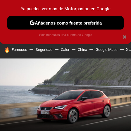
Ya puedes ver más de Motorpasion en Google
PRUEBAS
COCHES ELÉCTRICOS
OBSERVATORIO
F1
Añádenos como fuente preferida
Solo necesitas una cuenta de Google
×
HOY SE HABLA DE
Famosos
Seguridad
Calor
China
Google Maps
Xi