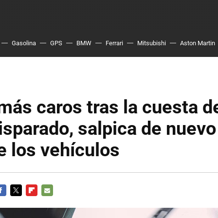
Gasolina
GPS
BMW
Ferrari
Mitsubishi
Aston Martin
ás caros tras la cuesta d
disparado, salpica de nuevo
e los vehículos
ACEBOOK
TWITTER
FLIPBOARD
E-
MAIL