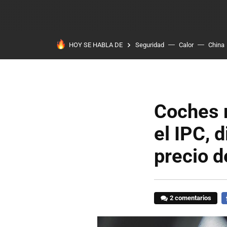
HOY SE HABLA DE
Seguridad
Calor
China
Coches m
el IPC, 
precio d
2 comentarios
F