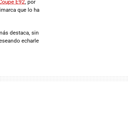
oupe E92
, por
timarca que lo ha
ás destaca, sin
deseando echarle