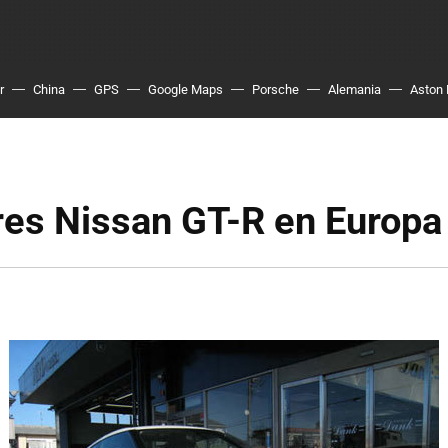
r
China
GPS
Google Maps
Porsche
Alemania
Aston 
res Nissan GT-R en Europa