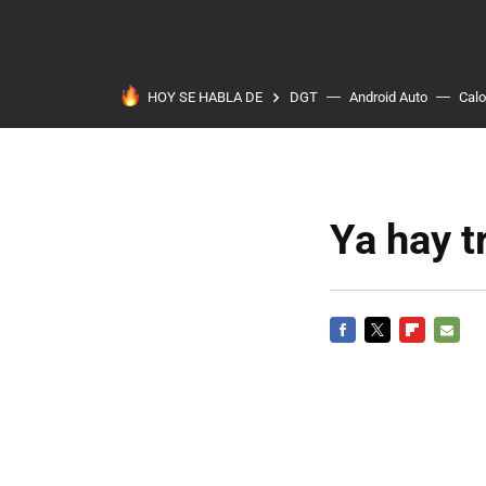
HOY SE HABLA DE
DGT
Android Auto
Calo
Ya hay t
FACEBOOK
TWITTER
FLIPBOARD
E-
MAIL