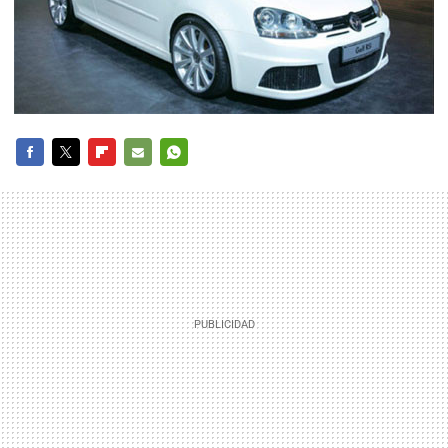
FACEBOOK
TWITTER
FLIPBOARD
E-
WHATSAPP
MAIL