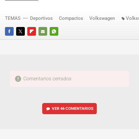
TEMAS
Deportivos
Compactos
Volkswagen
Volks
FACEBOOK
TWITTER
FLIPBOARD
E-
WHATSAPP
MAIL
Comentarios cerrados
VER
46 COMENTARIOS