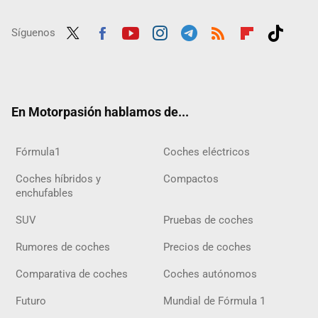
Síguenos
Twit
Fac
Yout
Inst
Tele
RSS
Flip
Tikt
ter
ebo
ube
agra
gra
boar
ok
ok
m
m
d
En Motorpasión hablamos de...
Fórmula1
Coches eléctricos
Coches híbridos y
Compactos
enchufables
SUV
Pruebas de coches
Rumores de coches
Precios de coches
Comparativa de coches
Coches autónomos
Futuro
Mundial de Fórmula 1