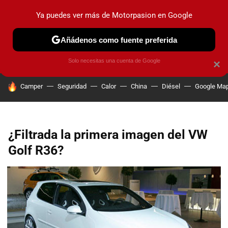
Ya puedes ver más de Motorpasion en Google
PRUEBAS
COCHES ELÉCTRICOS
OBSERVATORIO
F1
Añádenos como fuente preferida
Solo necesitas una cuenta de Google
×
HOY SE HABLA DE
Camper
Seguridad
Calor
China
Diésel
Google Ma
¿Filtrada la primera imagen del VW
Golf R36?