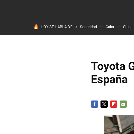
HOY SE HABLA DE
Seguridad
Calor
China
Toyota G
España
FACEBOOK
TWITTER
FLIPBOARD
E-
MAIL