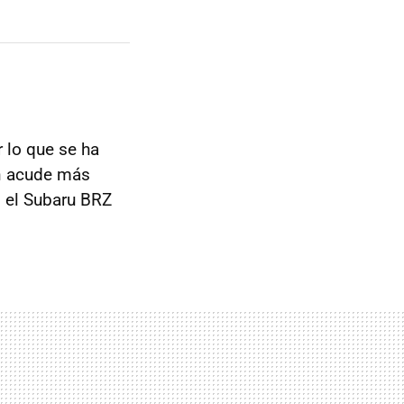
r lo que se ha
ón acude más
n el Subaru
BRZ