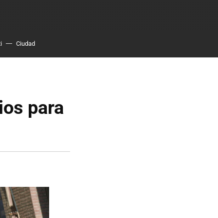
i
Ciudad
ios para