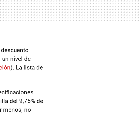
 descuento
y un nivel de
ción
). La lista de
ecificaciones
illa del 9,75% de
ar menos, no