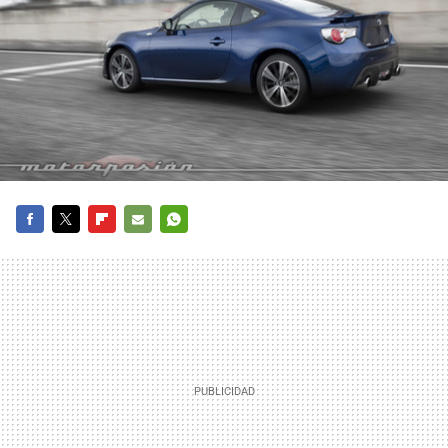
FACEBOOK
TWITTER
FLIPBOARD
E-
WHATSAPP
MAIL