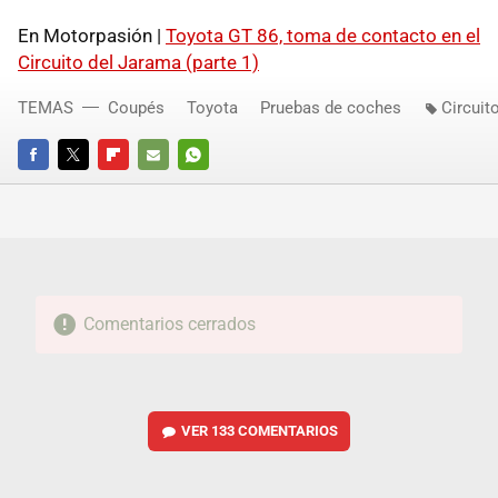
En Motorpasión |
Toyota GT 86, toma de contacto en el
Circuito del Jarama (parte 1)
TEMAS
Coupés
Toyota
Pruebas de coches
Circuit
FACEBOOK
TWITTER
FLIPBOARD
E-
WHATSAPP
MAIL
Comentarios cerrados
VER
133 COMENTARIOS