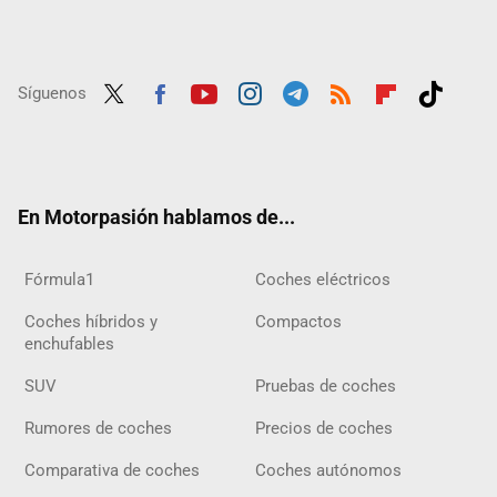
Síguenos
Twit
Fac
Yout
Inst
Tele
RSS
Flip
Tikt
ter
ebo
ube
agra
gra
boar
ok
ok
m
m
d
En Motorpasión hablamos de...
Fórmula1
Coches eléctricos
Coches híbridos y
Compactos
enchufables
SUV
Pruebas de coches
Rumores de coches
Precios de coches
Comparativa de coches
Coches autónomos