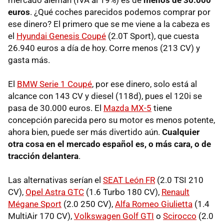
euros
. ¿Qué coches parecidos podemos comprar por
ese dinero? El primero que se me viene a la cabeza es
el
Hyundai Genesis Coupé
(2.0T Sport), que cuesta
26.940 euros a día de hoy. Corre menos (213 CV) y
gasta más.
El
BMW
Serie 1 Coupé
, por ese dinero, solo está al
alcance con 143 CV y diesel (118d), pues el 120i se
pasa de 30.000 euros. El
Mazda MX-5
tiene
concepción parecida pero su motor es menos potente,
ahora bien, puede ser más divertido aún.
Cualquier
otra cosa en el mercado español es, o más cara, o de
tracción delantera
.
Las alternativas serían el
SEAT
León FR
(2.0
TSI
210
CV),
Opel Astra GTC
(1.6 Turbo 180 CV),
Renault
Mégane Sport
(2.0 250 CV),
Alfa Romeo Giulietta
(1.4
MultiAir 170 CV),
Volkswagen Golf GTI
o
Scirocco
(2.0