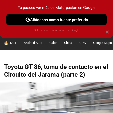
Ya puedes ver más de Motorpasion en Google
PRUEBAS
COCHES ELÉCTRICOS
OBSERVATORIO
F1
Añádenos como fuente preferida
Solo necesitas una cuenta de Google
×
HOY SE HABLA DE
DGT
Android Auto
Calor
China
GPS
Google Maps
Toyota GT 86, toma de contacto en el
Circuito del Jarama (parte 2)