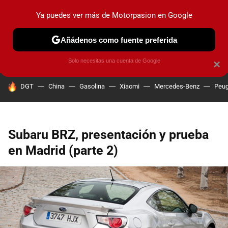
Ya puedes ver más de Motorpasion en Google
PRUEBAS
COCHES ELÉCTRICOS
OBSERVATORIO
F1
Añádenos como fuente preferida
Solo necesitas una cuenta de Google
×
HOY SE HABLA DE
DGT
China
Gasolina
Xiaomi
Mercedes-Benz
Peug
Subaru BRZ, presentación y prueba
en Madrid (parte 2)