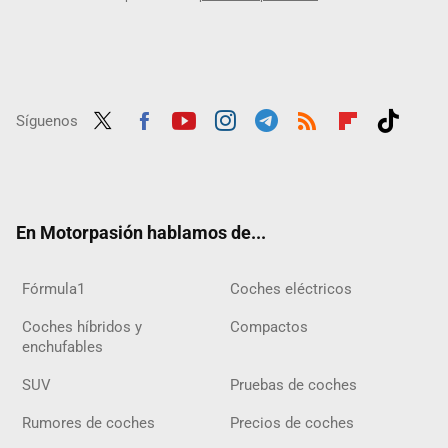
Síguenos
Twit
Fac
Yout
Inst
Tele
RSS
Flip
Tikt
ter
ebo
ube
agra
gra
boar
ok
ok
m
m
d
En Motorpasión hablamos de...
Fórmula1
Coches eléctricos
Coches híbridos y
Compactos
enchufables
SUV
Pruebas de coches
Rumores de coches
Precios de coches