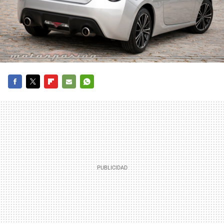
FACEBOOK
TWITTER
FLIPBOARD
E-
WHATSAPP
MAIL