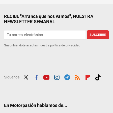
RECIBE "Arranca que nos vamos", NUESTRA
NEWSLETTER SEMANAL
SUSCRIBIR
Suscribiéndote aceptas nuestra
política de privacidad
Síguenos
Twit
Fac
Yout
Inst
Tele
RSS
Flip
Tikt
ter
ebo
ube
agra
gra
boar
ok
ok
m
m
d
En Motorpasión hablamos de...