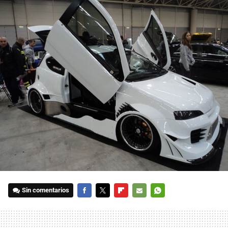
Sin comentarios
FACEBOOK
TWITTER
FLIPBOARD
E-
WHATSAPP
MAIL