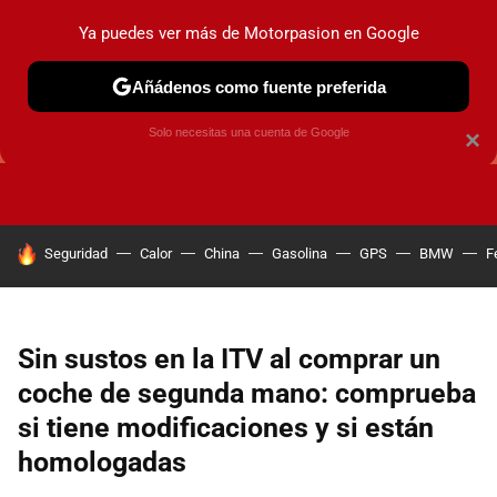
Ya puedes ver más de Motorpasion en Google
Añádenos como fuente preferida
GUÍAS DE COMPRA
OFERTAS DE COCHES
CONSEJOS
Solo necesitas una cuenta de Google
×
HOY SE HABLA DE
Seguridad
Calor
China
Gasolina
GPS
BMW
F
Sin sustos en la ITV al comprar un
coche de segunda mano: comprueba
si tiene modificaciones y si están
homologadas