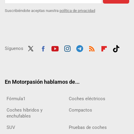
Suscribiéndote aceptas nuestra
política de privacidad
Síguenos
Twit
Fac
Yout
Inst
Tele
RSS
Flip
Tikt
ter
ebo
ube
agra
gra
boar
ok
ok
m
m
d
En Motorpasión hablamos de...
Fórmula1
Coches eléctricos
Coches híbridos y
Compactos
enchufables
SUV
Pruebas de coches