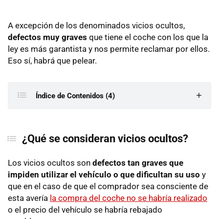
A excepción de los denominados vicios ocultos,
defectos muy graves
que tiene el coche con los que la
ley es más garantista y nos permite reclamar por ellos.
Eso sí, habrá que pelear.
Índice de Contenidos (4)
¿Qué se consideran vicios ocultos?
¿Qué se consideran vicios ocultos?
Cuánto tiempo tengo para reclamar vicios ocultos
Cómo denunciar vicios ocultos de un coche
Los vicios ocultos son
defectos tan graves que
impiden utilizar el vehículo o que dificultan su uso
y
¿Qué tipos de acuerdos hay?
que en el caso de que el comprador sea consciente de
esta avería
la compra del coche no se habría realizado
o el precio del vehículo se habría rebajado