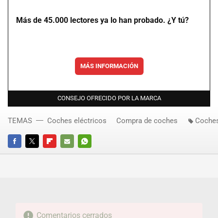
Más de 45.000 lectores ya lo han probado. ¿Y tú?
MÁS INFORMACIÓN
CONSEJO OFRECIDO POR LA MARCA
TEMAS
Coches eléctricos
Compra de coches
Coche
FACEBOOK
TWITTER
FLIPBOARD
E-
WHATSAPP
MAIL
Comentarios cerrados