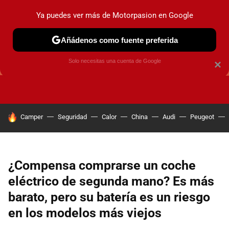
Ya puedes ver más de Motorpasion en Google
Añádenos como fuente preferida
GUÍAS DE COMPRA
OFERTAS DE COCHES
CONSEJOS
Solo necesitas una cuenta de Google
×
HOY SE HABLA DE
Camper
Seguridad
Calor
China
Audi
Peugeot
¿Compensa comprarse un coche
eléctrico de segunda mano? Es más
barato, pero su batería es un riesgo
en los modelos más viejos