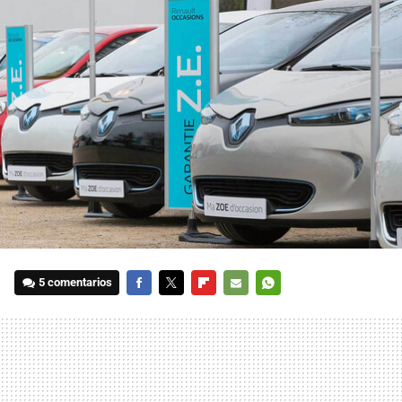
5 comentarios
FACEBOOK
TWITTER
FLIPBOARD
E-
WHATSAPP
MAIL