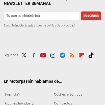
NEWSLETTER SEMANAL
SUSCRIBIR
Suscribiéndote aceptas nuestra
política de privacidad
Síguenos
Twit
Fac
Yout
Inst
Tele
RSS
Flip
Tikt
ter
ebo
ube
agra
gra
boar
ok
ok
m
m
d
En Motorpasión hablamos de...
Fórmula1
Coches eléctricos
Coches híbridos y
Compactos