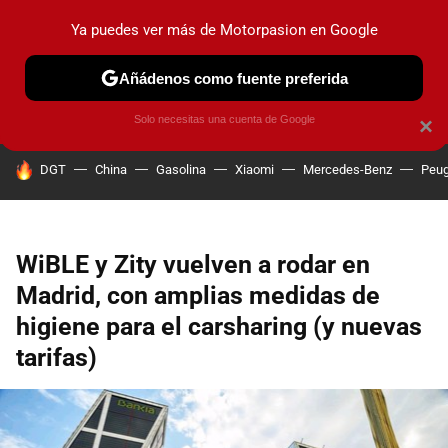
Ya puedes ver más de Motorpasion en Google
PRUEBAS
COCHES ELÉCTRICOS
OBSERVATORIO
F1
Añádenos como fuente preferida
Solo necesitas una cuenta de Google
×
HOY SE HABLA DE
DGT
China
Gasolina
Xiaomi
Mercedes-Benz
Peug
WiBLE y Zity vuelven a rodar en
Madrid, con amplias medidas de
higiene para el carsharing (y nuevas
tarifas)