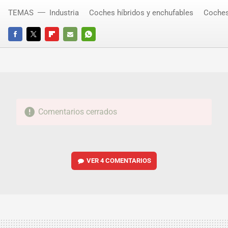
TEMAS
Industria
Coches híbridos y enchufables
Coches
FACEBOOK
TWITTER
FLIPBOARD
E-
WHATSAPP
MAIL
Comentarios cerrados
VER
4 COMENTARIOS