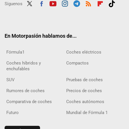
Síguenos
Twit
Fac
Yout
Inst
Tele
RSS
Flip
Tikt
ter
ebo
ube
agra
gra
boar
ok
ok
m
m
d
En Motorpasión hablamos de...
Fórmula1
Coches eléctricos
Coches híbridos y
Compactos
enchufables
SUV
Pruebas de coches
Rumores de coches
Precios de coches
Comparativa de coches
Coches autónomos
Futuro
Mundial de Fórmula 1