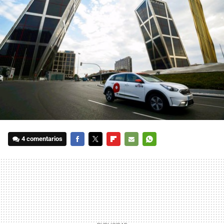
4 comentarios
FACEBOOK
TWITTER
FLIPBOARD
E-
WHATSAPP
MAIL