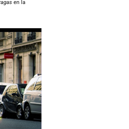
ragas
en la