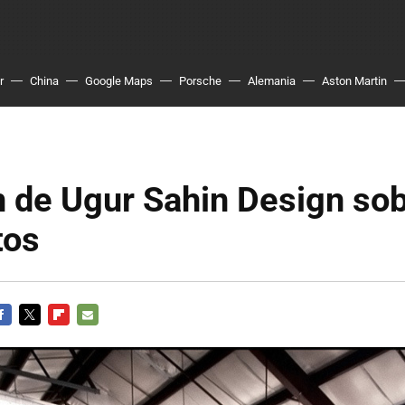
r
China
Google Maps
Porsche
Alemania
Aston Martin
n de Ugur Sahin Design sob
tos
ACEBOOK
TWITTER
FLIPBOARD
E-
MAIL