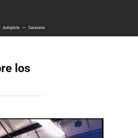
Autopista
Caravana
re los