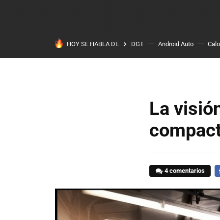
HOY SE HABLA DE
DGT
Android Auto
Calo
La visió
compac
4 comentarios
F