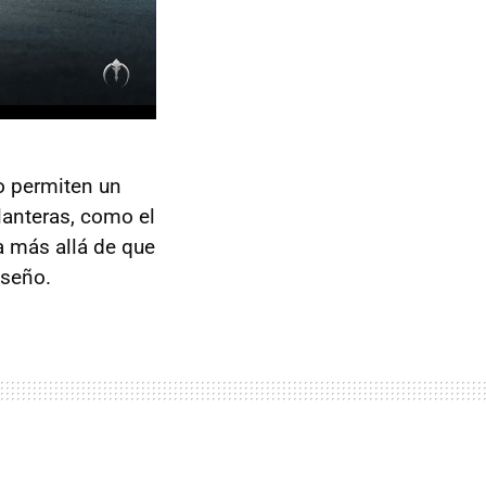
o permiten un
lanteras, como el
a más allá de que
iseño.