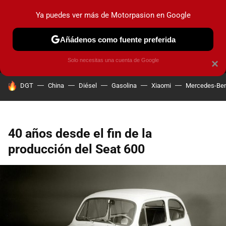
Ya puedes ver más de Motorpasion en Google
MENÚ
NUEVO
Añádenos como fuente preferida
PRUEBAS
COCHES ELÉCTRICOS
OBSERVATORIO
F1
Solo necesitas una cuenta de Google
×
HOY SE HABLA DE
DGT
China
Diésel
Gasolina
Xiaomi
Mercedes-Be
40 años desde el fin de la
producción del Seat 600