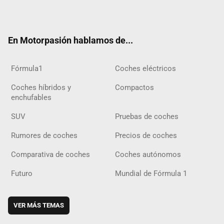
ter
ebo
ube
agra
gra
boar
ok
ok
m
m
d
En Motorpasión hablamos de...
Fórmula1
Coches eléctricos
Coches híbridos y
Compactos
enchufables
SUV
Pruebas de coches
Rumores de coches
Precios de coches
Comparativa de coches
Coches autónomos
Futuro
Mundial de Fórmula 1
VER MÁS TEMAS