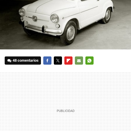
48 comentarios
FACEBOOK
TWITTER
FLIPBOARD
E-
WHATSAPP
MAIL