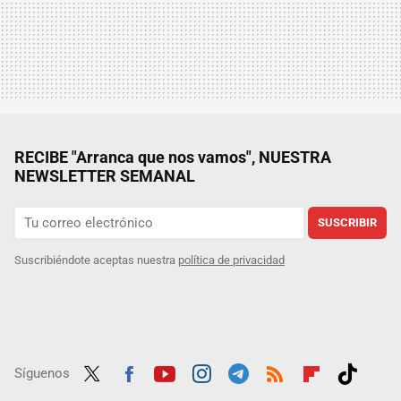
RECIBE "Arranca que nos vamos", NUESTRA
NEWSLETTER SEMANAL
SUSCRIBIR
Suscribiéndote aceptas nuestra
política de privacidad
Síguenos
Twit
Fac
Yout
Inst
Tele
RSS
Flip
Tikt